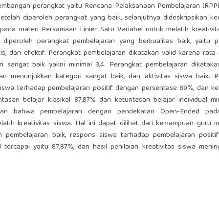
gembangan perangkat yaitu Rencana Pelaksanaan Pembelajaran (RPP)
Setelah diperoleh perangkat yang baik, selanjutnya dideskripsikan ke
da materi Persamaan Linier Satu Variabel untuk melatih kreativit
ti diperoleh perangkat pembelajaran yang berkualitas baik, yaitu 
is, dan efektif. Perangkat pembelajaran dikatakan valid karena rata-r
i sangat baik yakni minimal 3,4. Perangkat pembelajaran dikataka
 menunjukkan kategori sangat baik, dan aktivitas siswa baik. P
siswa terhadap pembelajaran positif dengan persentase 89%, dan k
asan belajar klasikal 87,87% dari ketuntasan belajar individual mi
patkan bahwa pembelajaran dengan pendekatan Open-Ended pad
latih kreativitas siswa. Hal ini dapat dilihat dari kemampuan guru 
am pembelajaran baik, respons siswa terhadap pembelajaran positi
tercapai yaitu 87,87%, dan hasil penilaian kreativitas siswa menin