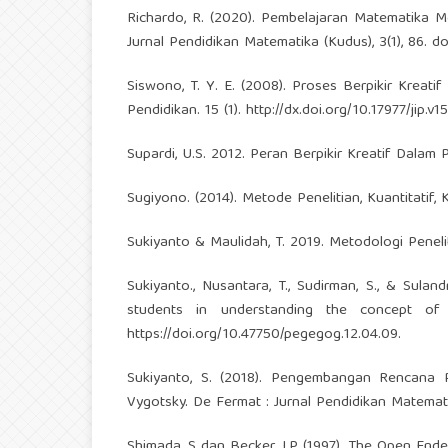
Richardo, R. (2020). Pembelajaran Matematika M
Jurnal Pendidikan Matematika (Kudus), 3(1), 86. do
Siswono, T. Y. E. (2008). Proses Berpikir Krea
Pendidikan. 15 (1).
http://dx.doi.org/10.17977/jip.v15
Supardi, U.S. 2012. Peran Berpikir Kreatif Dalam
Sugiyono. (2014). Metode Penelitian, Kuantitatif, 
Sukiyanto & Maulidah, T. 2019. Metodologi Peneli
Sukiyanto., Nusantara, T., Sudirman, S., & Sulan
students in understanding the concept of i
https://doi.org/10.47750/pegegog.12.04.09
.
Sukiyanto, S. (2018). Pengembangan Rencana
Vygotsky. De Fermat : Jurnal Pendidikan Matematik
Shimada, S dan Becker, J.P (1997). The Open En