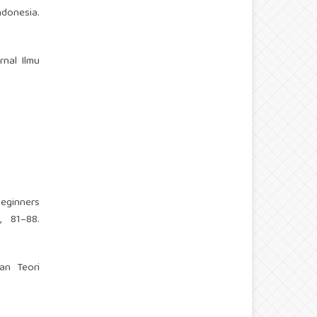
ndonesia.
rnal Ilmu
beginners
, 81–88.
an Teori