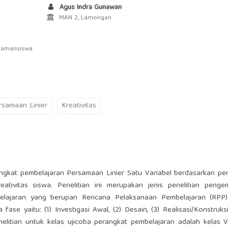
Agus Indra Gunawan
MAN 2, Lamongan
 Tamansiswa
rsamaan Linier
Kreativitas
rangkat pembelajaran Persamaan Linier Satu Variabel berdasarkan p
ativitas siswa. Penelitian ini merupakan jenis penelitian penge
belajaran yang berupan Rencana Pelaksanaan Pembelajaran (RPP
se yaitu: (1) Investigasi Awal, (2) Desain, (3) Realisasi/Konstruksi,
penelitian untuk kelas ujicoba perangkat pembelajaran adalah kelas 