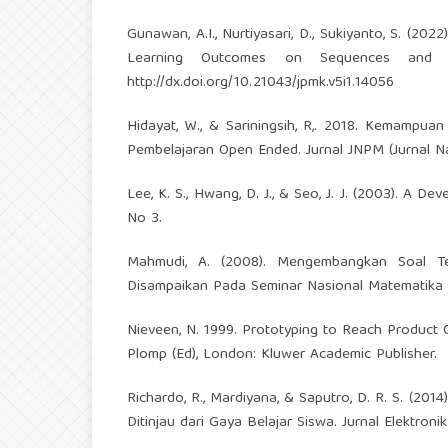
Gunawan, A.I., Nurtiyasari, D., Sukiyanto, S. (
Learning Outcomes on Sequences and Ser
http://dx.doi.org/10.21043/jpmk.v5i1.14056
Hidayat, W., & Sariningsih, R,. 2018. Kemampu
Pembelajaran Open Ended. Jurnal JNPM (Jurnal Nas
Lee, K. S., Hwang, D. J., & Seo, J. J. (2003). A D
No 3.
Mahmudi, A. (2008). Mengembangkan Soal Te
Disampaikan Pada Seminar Nasional Matematika d
Nieveen, N. 1999. Prototyping to Reach Product 
Plomp (Ed), London: Kluwer Academic Publisher.
Richardo, R., Mardiyana, & Saputro, D. R. S. (2
Ditinjau dari Gaya Belajar Siswa. Jurnal Elektroni