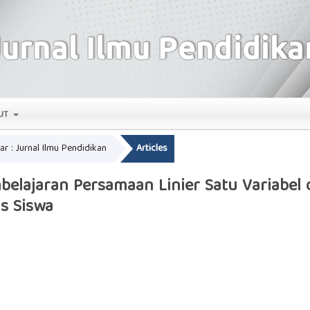
UT
ear : Jurnal Ilmu Pendidikan
Articles
lajaran Persamaan Linier Satu Variabel
as Siswa