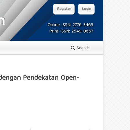
Register
Login
Online ISSN: 2776-3463
Print ISSN: 2549-8657
Search
 dengan Pendekatan Open-