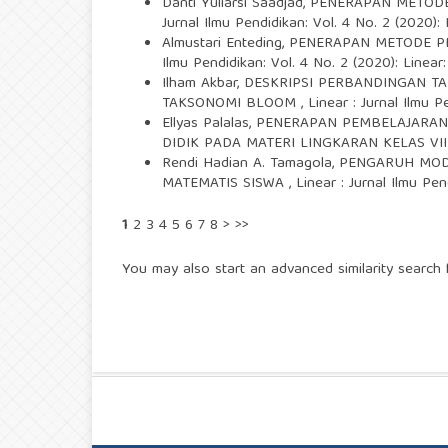
Danti Yuliarsi Saadjad,
PENERAPAN METODE
Jurnal Ilmu Pendidikan: Vol. 4 No. 2 (2020): 
Almustari Enteding,
PENERAPAN METODE PE
Ilmu Pendidikan: Vol. 4 No. 2 (2020): Linear:
Ilham Akbar,
DESKRIPSI PERBANDINGAN TA
TAKSONOMI BLOOM
,
Linear : Jurnal Ilmu P
Ellyas Palalas,
PENERAPAN PEMBELAJARAN
DIDIK PADA MATERI LINGKARAN KELAS VI
Rendi Hadian A. Tamagola,
PENGARUH MOD
MATEMATIS SISWA
,
Linear : Jurnal Ilmu Pen
1
2
3
4
5
6
7
8
>
>>
You may also
start an advanced similarity search
f