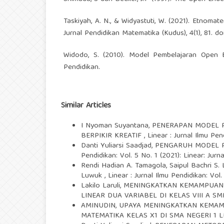
Taskiyah, A. N., & Widyastuti, W. (2021). Etnom
Jurnal Pendidikan Matematika (Kudus), 4(1), 81. do
Widodo, S. (2010). Model Pembelajaran Open E
Pendidikan.
Similar Articles
I Nyoman Suyantana,
PENERAPAN MODEL 
BERPIKIR KREATIF
,
Linear : Jurnal Ilmu Pen
Danti Yuliarsi Saadjad,
PENGARUH MODEL P
Pendidikan: Vol. 5 No. 1 (2021): Linear: Jurn
Rendi Hadian A. Tamagola, Saipul Bachri S. L
Luwuk
,
Linear : Jurnal Ilmu Pendidikan: Vol.
Lakilo Laruli,
MENINGKATKAN KEMAMPUAN B
LINEAR DUA VARIABEL DI KELAS VIII A S
AMINUDIN,
UPAYA MENINGKATKAN KEMAMP
MATEMATIKA KELAS X1 DI SMA NEGERI 1