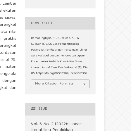
, Lembar
efektifan
as siswa.
HOW TO CITE
perangkat
ata nilai
n praktis
Ratnaningtiyas, R. ., Gunawan, A. I., &
Sukiyanto, S. (2022). Pengembangan
erangkat
Perangkat Pembelajaran Persamaan Linier
etuntasan
Satu Variabel dengan Pendekatan Open-
nimal 75.
Ended untuk Melatih Kreativitas Siswa.
a materi
Linear : Jurnal Ilmu Pendidikan
,
6
(2), 75–
mengelola
85. https://doi.org/10.53090/jlinear.v6i2.366
f dengan
More Citation Formats
gkat dari
ISSUE
Vol. 6 No. 2 (2022): Linear :
Jurnal Ilmu Pendidikan