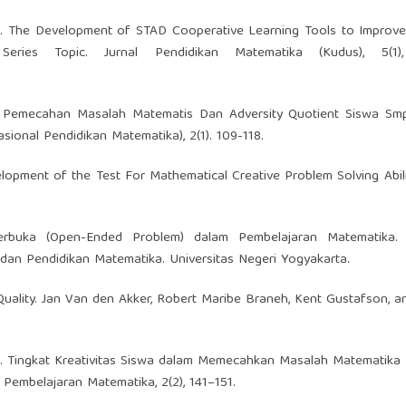
2022). The Development of STAD Cooperative Learning Tools to Improv
ies Topic. Jurnal Pendidikan Matematika (Kudus), 5(1),
an Pemecahan Masalah Matematis Dan Adversity Quotient Siswa Smp
ional Pendidikan Matematika), 2(1). 109-118.
evelopment of the Test For Mathematical Creative Problem Solving Abilit
rbuka (Open-Ended Problem) dalam Pembelajaran Matematika.
an Pendidikan Matematika. Universitas Negeri Yogyakarta.
Quality. Jan Van den Akker, Robert Maribe Braneh, Kent Gustafson, a
014). Tingkat Kreativitas Siswa dalam Memecahkan Masalah Matematika
k Pembelajaran Matematika, 2(2), 141–151.