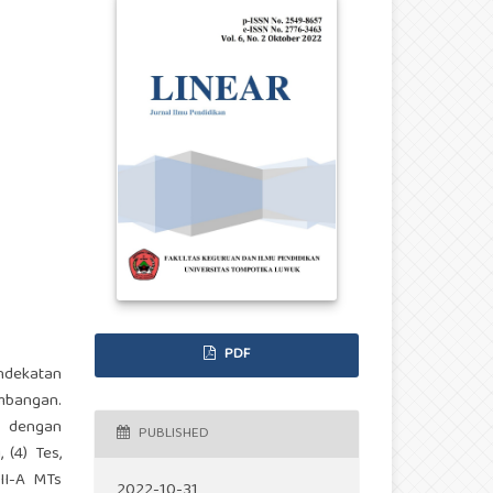
PDF
endekatan
mbangan.
) dengan
PUBLISHED
 (4) Tes,
VII-A MTs
2022-10-31