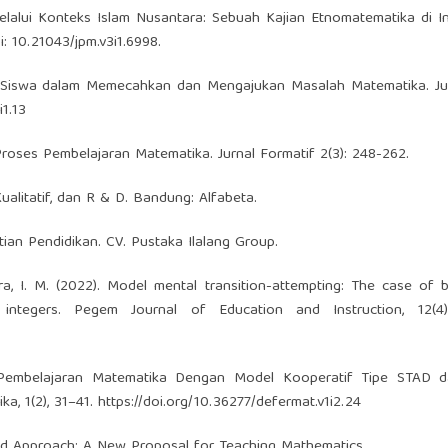
elalui Konteks Islam Nusantara: Sebuah Kajian Etnomatematika di I
i: 10.21043/jpm.v3i1.6998.
tif Siswa dalam Memecahkan dan Mengajukan Masalah Matematika. Ju
i1.13
 Proses Pembelajaran Matematika. Jurnal Formatif 2(3): 248-262.
Kualitatif, dan R & D. Bandung: Alfabeta.
tian Pendidikan. CV. Pustaka Ilalang Group.
dra, I. M. (2022). Model mental transition-attempting: The case of 
ntegers. Pegem Journal of Education and Instruction, 12(4)
 Pembelajaran Matematika Dengan Model Kooperatif Tipe STAD d
a, 1(2), 31–41.
https://doi.org/10.36277/defermat.v1i2.24
ded Approach: A New Proposal for Teaching Mathematics.