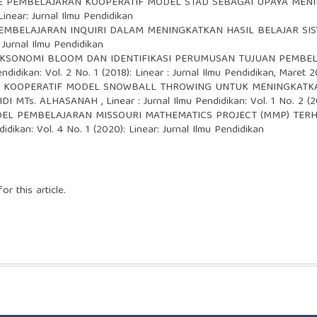
 PEMBELAJARAN KOOPERATIF MODEL STAD SEBAGAI UPAYA MENI
Linear: Jurnal Ilmu Pendidikan
MBELAJARAN INQUIRI DALAM MENINGKATKAN HASIL BELAJAR SI
 Jurnal Ilmu Pendidikan
KSONOMI BLOOM DAN IDENTIFIKASI PERUMUSAN TUJUAN PEMBELAJ
endidikan: Vol. 2 No. 1 (2018): Linear : Jurnal Ilmu Pendidikan, Maret 
 KOOPERATIF MODEL SNOWBALL THROWING UNTUK MENINGKATKA
IIDI MTs. ALHASANAH
,
Linear : Jurnal Ilmu Pendidikan: Vol. 1 No. 2 (2
EL PEMBELAJARAN MISSOURI MATHEMATICS PROJECT (MMP) T
didikan: Vol. 4 No. 1 (2020): Linear: Jurnal Ilmu Pendidikan
or this article.