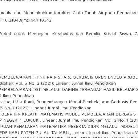
atematika dan Menumbuhkan Karakter Cinta Tanah Air pada Permainan
i: 10.21043/jmtk.v4i1.10342.
nded untuk Menunjang Kreativitas dan Berpikir Kreatif Siswa. C
PEMBELAJARAN THINK PAIR SHARE BERBASIS OPEN ENDED PRO
didikan: Vol. 5 No. 2 (2021): Linear : Jurnal Ilmu Pendidikan
EMBELAJARAN TGT MELALUI DARING TERHADAP HASIL BELAJAR 
al Ilmu Pendidikan
ajiba, Ulfia Ramli,
Pengembangan Modul Pembelajaran Berbasis Pende
 6 No. 1 (2022): Linear : Jurnal Ilmu Pendidikan
ERPIKIR KREATIF MATEMATIS MODEL PEMBELAJARAN BERBASIS
MP NEGERI 1 LUWUK
,
Linear : Jurnal Ilmu Pendidikan: Vol. 3 No. 1 (20
UAN PENALARAN MATEMATIKA PESERTA DIDIK MELALUI MODEL P
 LEDE KABUPATEN PULAU TALIABU
,
Linear : Jurnal Ilmu Pendidikan: V