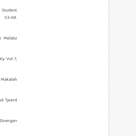
e Student
 53-68.
 Melalui
y. Vol 7,
 Makalah
nd Tjeerd
 Divergen