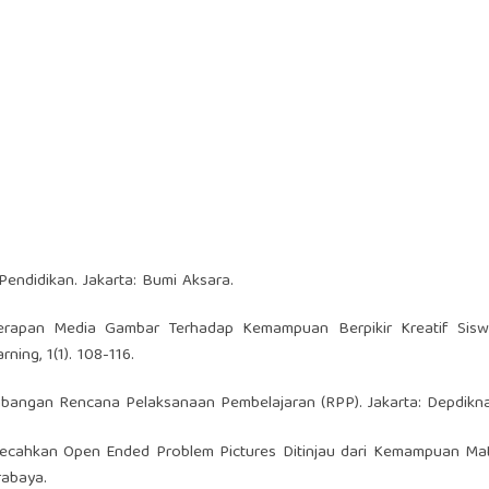
 Pendidikan. Jakarta: Bumi Aksara.
 Penerapan Media Gambar Terhadap Kemampuan Berpikir Kreatif Sis
ning, 1(1). 108-116.
mbangan Rencana Pelaksanaan Pembelajaran (RPP). Jakarta: Depdikna
emecahkan Open Ended Problem Pictures Ditinjau dari Kemampuan Ma
rabaya.