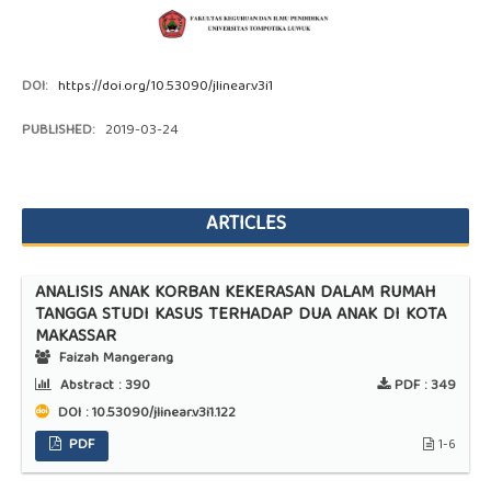
DOI:
https://doi.org/10.53090/jlinear.v3i1
PUBLISHED:
2019-03-24
ARTICLES
ANALISIS ANAK KORBAN KEKERASAN DALAM RUMAH
TANGGA STUDI KASUS TERHADAP DUA ANAK DI KOTA
MAKASSAR
Faizah Mangerang
Abstract :
390
PDF :
349
DOI : 10.53090/jlinear.v3i1.122
PDF
1-6