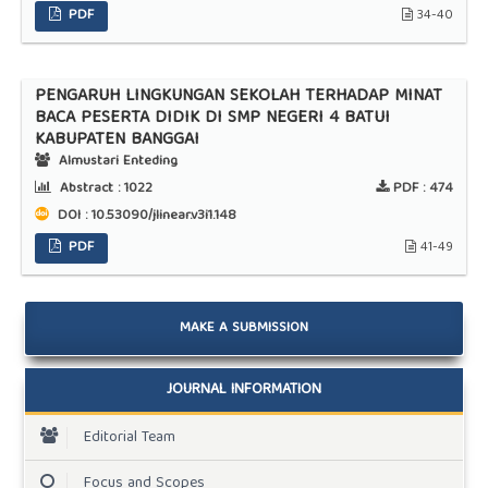
PDF
34-40
PENGARUH LINGKUNGAN SEKOLAH TERHADAP MINAT
BACA PESERTA DIDIK DI SMP NEGERI 4 BATUI
KABUPATEN BANGGAI
Almustari Enteding
Abstract :
1022
PDF :
474
DOI : 10.53090/jlinear.v3i1.148
PDF
41-49
MAKE A SUBMISSION
JOURNAL INFORMATION
Editorial Team
Focus and Scopes