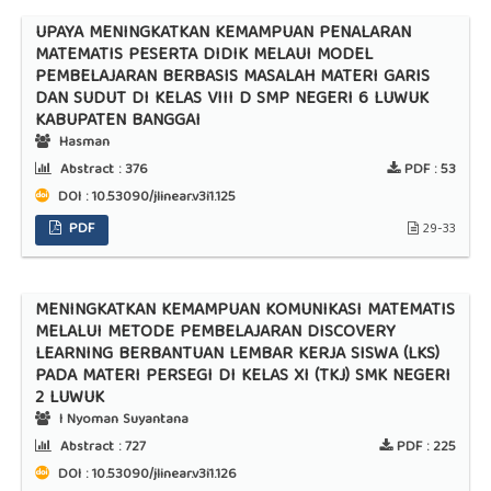
UPAYA MENINGKATKAN KEMAMPUAN PENALARAN
MATEMATIS PESERTA DIDIK MELAUI MODEL
PEMBELAJARAN BERBASIS MASALAH MATERI GARIS
DAN SUDUT DI KELAS VIII D SMP NEGERI 6 LUWUK
KABUPATEN BANGGAI
Hasman
Abstract :
376
PDF :
53
DOI : 10.53090/jlinear.v3i1.125
PDF
29-33
MENINGKATKAN KEMAMPUAN KOMUNIKASI MATEMATIS
MELALUI METODE PEMBELAJARAN DISCOVERY
LEARNING BERBANTUAN LEMBAR KERJA SISWA (LKS)
PADA MATERI PERSEGI DI KELAS XI (TKJ) SMK NEGERI
2 LUWUK
I Nyoman Suyantana
Abstract :
727
PDF :
225
DOI : 10.53090/jlinear.v3i1.126