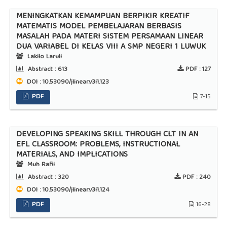
MENINGKATKAN KEMAMPUAN BERPIKIR KREATIF
MATEMATIS MODEL PEMBELAJARAN BERBASIS
MASALAH PADA MATERI SISTEM PERSAMAAN LINEAR
DUA VARIABEL DI KELAS VIII A SMP NEGERI 1 LUWUK
Lakilo Laruli
Abstract :
613
PDF :
127
DOI : 10.53090/jlinear.v3i1.123
PDF
7-15
DEVELOPING SPEAKING SKILL THROUGH CLT IN AN
EFL CLASSROOM: PROBLEMS, INSTRUCTIONAL
MATERIALS, AND IMPLICATIONS
Muh Rafii
Abstract :
320
PDF :
240
DOI : 10.53090/jlinear.v3i1.124
PDF
16-28