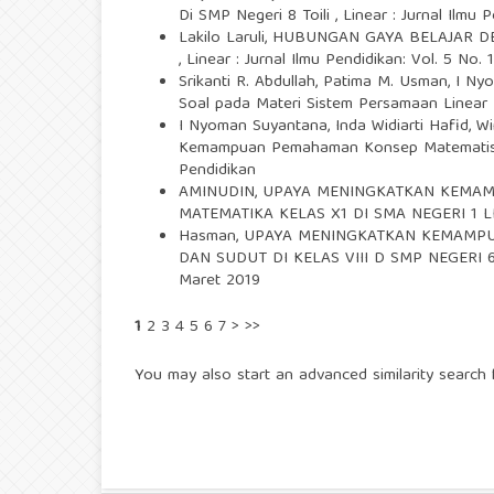
Di SMP Negeri 8 Toili
,
Linear : Jurnal Ilmu P
Lakilo Laruli,
HUBUNGAN GAYA BELAJAR D
,
Linear : Jurnal Ilmu Pendidikan: Vol. 5 No. 
Srikanti R. Abdullah, Patima M. Usman, I N
Soal pada Materi Sistem Persamaan Linear
I Nyoman Suyantana, Inda Widiarti Hafid, W
Kemampuan Pemahaman Konsep Matematis S
Pendidikan
AMINUDIN,
UPAYA MENINGKATKAN KEMAMP
MATEMATIKA KELAS X1 DI SMA NEGERI 1
Hasman,
UPAYA MENINGKATKAN KEMAMPUA
DAN SUDUT DI KELAS VIII D SMP NEGER
Maret 2019
1
2
3
4
5
6
7
>
>>
You may also
start an advanced similarity search
f