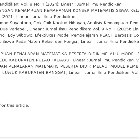
endidikan: Vol. 8 No. 1 (2024): Linear : Jurnal Ilmu Pendidikan
ENGAN KEMAMPUAN PEMAHAMAN KONSEP MATEMATIS SISWA KELAS
1 (2021): Linear: Jurnal Ilmu Pendidikan
yoman Suyantana, Elok Faik Khotun Nihayah,
Analisis Kemampuan Pem
 Dua Variabel
,
Linear : Jurnal Ilmu Pendidikan: Vol. 9 No. 1 (2025): Li
indi, Edy Wibowo,
Efektivitas Model Pembelajaran REACT Berbasis Co
iswa Pada Materi Relasi dan Fungsi
,
Linear : Jurnal Ilmu Pendidika
UAN PENALARAN MATEMATIKA PESERTA DIDIK MELALUI MODEL P
 LEDE KABUPATEN PULAU TALIABU
,
Linear : Jurnal Ilmu Pendidikan: V
N PENALARAN MATEMATIS PESERTA DIDIK MELAUI MODEL PEMBE
I 6 LUWUK KABUPATEN BANGGAI
,
Linear : Jurnal Ilmu Pendidikan: Vol
or this article.