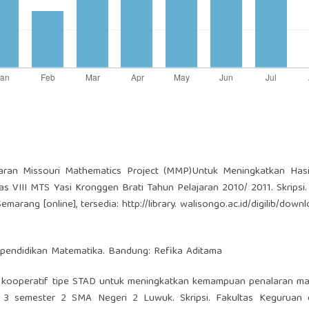
jaran Missouri Mathematics Project (MMP)Untuk Meningkatkan Hasil
 VIII MTS Yasi Kronggen Brati Tahun Pelajaran 2010/ 2011. Skripsi.
arang [online], tersedia: http://library. walisongo.ac.id/digilib/down
ian pendidikan Matematika. Bandung: Refika Aditama
an kooperatif tipe STAD untuk meningkatkan kemampuan penalaran m
PA 3 semester 2 SMA Negeri 2 Luwuk. Skripsi. Fakultas Keguruan 