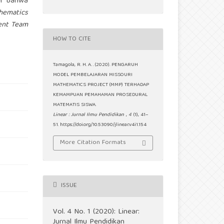
an bahwa
hematics
ent Team
HOW TO CITE
Tamagola, R. H. A. . (2020). PENGARUH
MODEL PEMBELAJARAN MISSOURI
MATHEMATICS PROJECT (MMP) TERHADAP
KEMAMPUAN PEMAHAMAN PROSEDURAL
MATEMATIS SISWA.
Linear : Jurnal Ilmu Pendidikan
,
4
(1), 41–
51. https://doi.org/10.53090/jlinear.v4i1.154
More Citation Formats
ISSUE
Vol. 4 No. 1 (2020): Linear:
Jurnal Ilmu Pendidikan