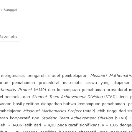
uk Banggai
atematis
n menganalisis pengaruh model pembelajaran
Missouri Mathematis
uan pemahaman prosedural matematis siswa yang diajarkan
thematis Project
(MMP) dan kemampuan pemahaman prosedural m
el pembelajaran
Student Team Achievement Division
(STAD). Jenis p
sarkan hasil penlitian didapatkan bahwa kemampuan pemahaman pr
pembelajaran
Missouri Mathematics Project
(MMP) lebih tinggi dari s
aran kooperatif tipe
Student Team Achievement Division
(STAD). D
 = 14,06 lebih dari = 4,08 pada taraf signifikansi α = 0,05 denga