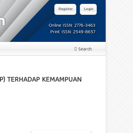
Register
Login
Online ISSN: 2776-3463
Print ISSN: 2549-8657
Search
MP) TERHADAP KEMAMPUAN