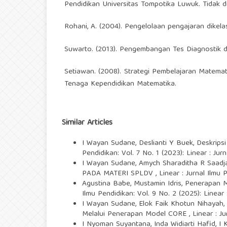
Pendidikan Universitas Tompotika Luwuk. Tidak di
Rohani, A. (2004). Pengelolaan pengajaran dikelas
Suwarto. (2013). Pengembangan Tes Diagnostik d
Setiawan. (2008). Strategi Pembelajaran Matem
Tenaga Kependidikan Matematika.
Similar Articles
I Wayan Sudane, Deslianti Y Buek,
Deskrips
Pendidikan: Vol. 7 No. 1 (2023): Linear : Jur
I Wayan Sudane, Amych Sharaditha R Saadj
PADA MATERI SPLDV
,
Linear : Jurnal Ilmu 
Agustina Babe, Mustamin Idris,
Penerapan M
Ilmu Pendidikan: Vol. 9 No. 2 (2025): Linear 
I Wayan Sudane, Elok Faik Khotun Nihayah
Melalui Penerapan Model CORE
,
Linear : J
I Nyoman Suyantana, Inda Widiarti Hafid, I