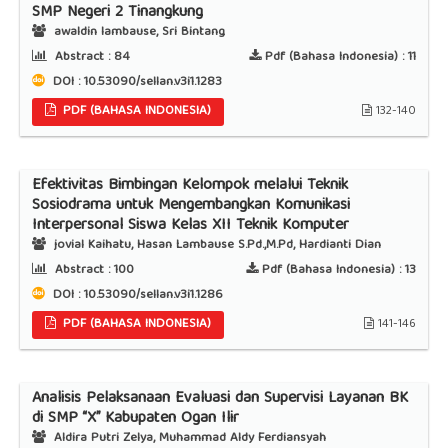
SMP Negeri 2 Tinangkung
awaldin lambause, Sri Bintang
Abstract :
84
Pdf (Bahasa Indonesia) :
11
DOI : 10.53090/sellan.v3i1.1283
PDF (BAHASA INDONESIA)
132-140
Efektivitas Bimbingan Kelompok melalui Teknik
Sosiodrama untuk Mengembangkan Komunikasi
Interpersonal Siswa Kelas XII Teknik Komputer
jovial Kaihatu, Hasan Lambause S.Pd.,M.Pd, Hardianti Dian
Abstract :
100
Pdf (Bahasa Indonesia) :
13
DOI : 10.53090/sellan.v3i1.1286
PDF (BAHASA INDONESIA)
141-146
Analisis Pelaksanaan Evaluasi dan Supervisi Layanan BK
di SMP “X” Kabupaten Ogan Ilir
Aldira Putri Zelya, Muhammad Aldy Ferdiansyah