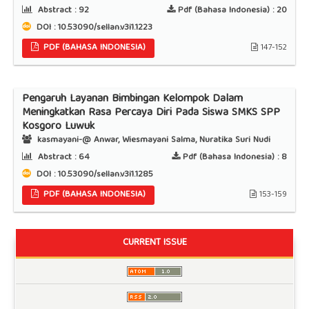
Abstract :
92
Pdf (Bahasa Indonesia) :
20
DOI : 10.53090/sellan.v3i1.1223
PDF (BAHASA INDONESIA)
147-152
Pengaruh Layanan Bimbingan Kelompok Dalam
Meningkatkan Rasa Percaya Diri Pada Siswa SMKS SPP
Kosgoro Luwuk
kasmayani-@ Anwar, Wiesmayani Salma, Nuratika Suri Nudi
Abstract :
64
Pdf (Bahasa Indonesia) :
8
DOI : 10.53090/sellan.v3i1.1285
PDF (BAHASA INDONESIA)
153-159
CURRENT ISSUE