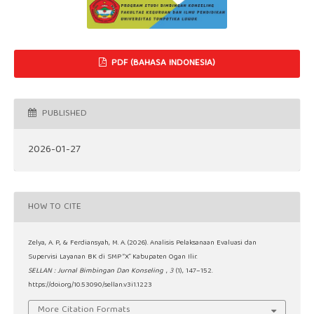
PDF (BAHASA INDONESIA)
PUBLISHED
2026-01-27
HOW TO CITE
Zelya, A. P., & Ferdiansyah, M. A. (2026). Analisis Pelaksanaan Evaluasi dan
Supervisi Layanan BK di SMP “X” Kabupaten Ogan Ilir.
SELLAN : Jurnal Bimbingan Dan Konseling
,
3
(1), 147–152.
https://doi.org/10.53090/sellan.v3i1.1223
More Citation Formats