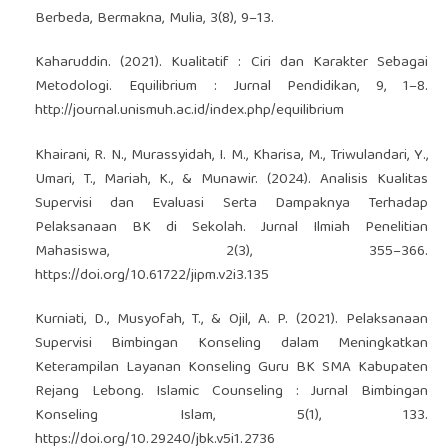
Berbeda, Bermakna, Mulia, 3(8), 9–13.
Kaharuddin. (2021). Kualitatif : Ciri dan Karakter Sebagai
Metodologi. Equilibrium : Jurnal Pendidikan, 9, 1–8.
http://journal.unismuh.ac.id/index.php/equilibrium
Khairani, R. N., Murassyidah, I. M., Kharisa, M., Triwulandari, Y.,
Umari, T., Mariah, K., & Munawir. (2024). Analisis Kualitas
Supervisi dan Evaluasi Serta Dampaknya Terhadap
Pelaksanaan BK di Sekolah. Jurnal Ilmiah Penelitian
Mahasiswa, 2(3), 355–366.
https://doi.org/10.61722/jipm.v2i3.135
Kurniati, D., Musyofah, T., & Ojil, A. P. (2021). Pelaksanaan
Supervisi Bimbingan Konseling dalam Meningkatkan
Keterampilan Layanan Konseling Guru BK SMA Kabupaten
Rejang Lebong. Islamic Counseling : Jurnal Bimbingan
Konseling Islam, 5(1), 133.
https://doi.org/10.29240/jbk.v5i1.2736