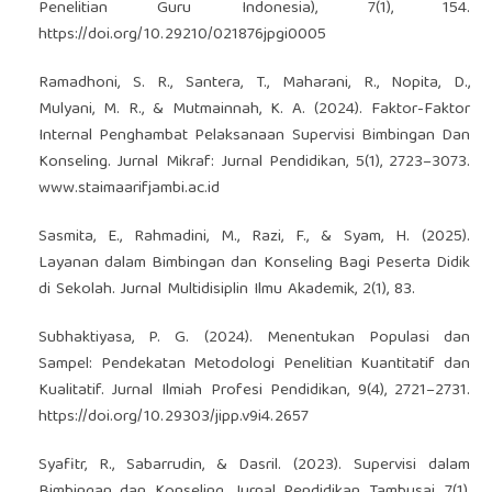
Penelitian Guru Indonesia), 7(1), 154.
https://doi.org/10.29210/021876jpgi0005
Ramadhoni, S. R., Santera, T., Maharani, R., Nopita, D.,
Mulyani, M. R., & Mutmainnah, K. A. (2024). Faktor-Faktor
Internal Penghambat Pelaksanaan Supervisi Bimbingan Dan
Konseling. Jurnal Mikraf: Jurnal Pendidikan, 5(1), 2723–3073.
www.staimaarifjambi.ac.id
Sasmita, E., Rahmadini, M., Razi, F., & Syam, H. (2025).
Layanan dalam Bimbingan dan Konseling Bagi Peserta Didik
di Sekolah. Jurnal Multidisiplin Ilmu Akademik, 2(1), 83.
Subhaktiyasa, P. G. (2024). Menentukan Populasi dan
Sampel: Pendekatan Metodologi Penelitian Kuantitatif dan
Kualitatif. Jurnal Ilmiah Profesi Pendidikan, 9(4), 2721–2731.
https://doi.org/10.29303/jipp.v9i4.2657
Syafitr, R., Sabarrudin, & Dasril. (2023). Supervisi dalam
Bimbingan dan Konseling. Jurnal Pendidikan Tambusai, 7(1),