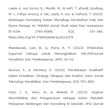
Laela, A. nur, Asrori, D., Muslih, M., Al arifi, T. afandi, Izzulhaq,
M. I., Cahyo ansory, A. lail, Laela, A. nur, & Fathoni, T. (2025).
Bimbingan Konseling Dalam Menyikapi Perubahan Fisik dan
Emosi Remaja. AL-MIKRAJ Jurnal Studi Islam Dan Humaniora
(E-ISSN 2745-4584), 5(2), 331–340.
https://doi.org/10.37680/almikraj.v5i2.6279
Mainilawati, Lian, B., & Putra, A. Y. (2022). Efektivitas
Supervisi Sebaya untuk Meningkatkan. HELPER:Jurnal
Penelitian Dan Pembelajaran, 39(1), 33–42.
Nurrisa, F., & Hermina, D. (2025). Pendekatan Kualitatif
dalam Penelitian: Strategi, Tahapan, dan Analisis Data. Jurnal
Teknologi Pendidikan Dan Pembelajaran, 2(3), 793–800.
Putri, J. E., Yarni, N., & Ahmad, R. (2022). Urgensi
Akuntabilitas dan Pengawasan; sebagai Solusi Masalah
Pelayanan Bimbingan dan Konseling di Sekolah. JPGI (Jurnal