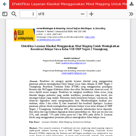
Efektifitas Layanan Klasikal Menggunakan Mind Mapping Untuk Meningkatkan Kosentrasi Belajar Siswa Kelas VIII SMP Negeri 2 Tinangkung