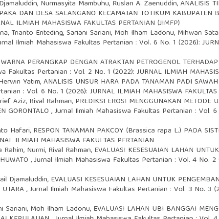
l Djamaluddin, Nurmasyita Mambuhu, Ruslan A. Zaenuddin,
ANALISIS 
 SAMPAKA DAN DESA SALANGANO KECAMATAN TOTIKUM KABUPATEN
: JURNAL ILMIAH MAHASISWA FAKULTAS PERTANIAN (JIMFP)
ana, Trianto Enteding, Sariani Sariani, Moh Ilham Ladonu, Mihwan Sata
urnal Ilmiah Mahasiswa Fakultas Pertanian : Vol. 6 No. 1 (2026)
N WARNA PERANGKAP DENGAN ATRAKTAN PETROGENOL TERHADAP 
swa Fakultas Pertanian : Vol. 2 No. 1 (2022): JURNAL ILMIAH MAH
 Herwin Yatim,
ANALISIS UNSUR HARA PADA TANAMAN PADI SAWAH
ertanian : Vol. 6 No. 1 (2026): JURNAL ILMIAH MAHASISWA FAKULTA
ief Aziz, Rival Rahman,
PREDIKSI EROSI MENGGUNAKAN METODE U
TEN GORONTALO
,
Jurnal Ilmiah Mahasiswa Fakultas Pertanian : Vol
to Hafari,
RESPON TANAMAN PAKCOY (Brassica rapa L.) PADA S
): JURNAL ILMIAH MAHASISWA FAKULTAS PERTANIAN
a Rahim, Nurmi, Rival Rahman,
EVALUASI KESESUAIAN LAHAN UNTUK
POHUWATO
,
Jurnal Ilmiah Mahasiswa Fakultas Pertanian : Vol. 4 N
ail Djamaluddin,
EVALUASI KESESUAIAN LAHAN UNTUK PENGEMBAN
K UTARA
,
Jurnal Ilmiah Mahasiswa Fakultas Pertanian : Vol. 3 No.
ani Sariani, Moh Ilham Ladonu,
EVALUASI LAHAN UBI BANGGAI MENGG
GAI KEPULAUAN
,
Jurnal Ilmiah Mahasiswa Fakultas Pertanian : Vol