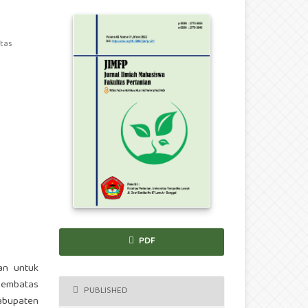
tas
PDF
an untuk
pembatas
PUBLISHED
abupaten