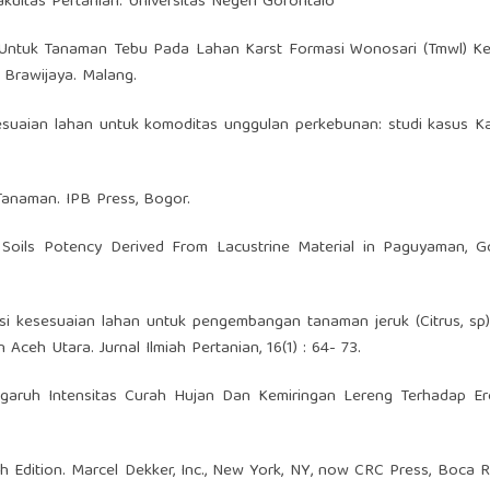
ultas Pertanian. Universitas Negeri Gorontalo
n Untuk Tanaman Tebu Pada Lahan Karst Formasi Wonosari (Tmwl) K
 Brawijaya. Malang.
esesuaian lahan untuk komoditas unggulan perkebunan: studi kasus 
Tanaman. IPB Press, Bogor.
Soils Potency Derived From Lacustrine Material in Paguyaman, Go
asi kesesuaian lahan untuk pengembangan tanaman jeruk (Citrus, sp
h Utara. Jurnal Ilmiah Pertanian, 16(1) : 64- 73.
engaruh Intensitas Curah Hujan Dan Kemiringan Lereng Terhadap Er
rth Edition. Marcel Dekker, Inc., New York, NY, now CRC Press, Boca R