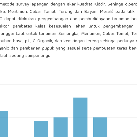
metode survey lapangan dengan akar kuadrat Kiddir. Sehinga dipero
gka, Mentimun, Cabai, Tomat, Terong dan Bayam Merah) pada titik
n C dapat dilakukan pengembangan dan pembudidayaan tanaman hort
faktor pembatas kelas kesesuaian lahan untuk pengembangan
 Banggai Laut untuk tanaman Semangka, Mentimun, Cabai, Tomat, Te
uhan basa, pH, C-Organik, dan kemiringan lereng sehinga perlunya 
anic dan pemberian pupuk yang sesuai serta pembuatan teras ban
atif sedang sampai tingi.