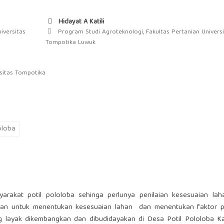
Hidayat A Katili
iversitas
Program Studi Agroteknologi, Fakultas Pertanian Universi
Tompotika Luwuk
rsitas Tompotika
oloba
arakat potil pololoba sehinga perlunya penilaian kesesuaian lah
ujuan untuk menentukan kesesuaian lahan dan menentukan faktor 
g layak dikembangkan dan dibudidayakan di Desa Potil Pololoba K