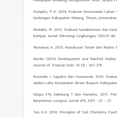
Kabupaten Bolaang Mongondow Timur. Skripsi Fak
Dumipto, P. K. 2019. Evaluasi Kesesuaian Laha
Gedangan Kabupaten Malang. Thesis, Universitas
Mubekti, M. 2012. Evaluasi karakterisasi dan k
Kampar. Jurnal Teknologi Lingkungan, 13(1):37-46.
Munawar, A. 2013. Kesuburan Tanah dan Nutrisi 
Nurdin (2011) Development and Rainfed Paddy 
Journal of Tropical Soils. 16 (3) ; 267-278
Rosmaiti, I. Saputra dan Yusnawati. 2019. Evalu
Jambo Labu Kecamatan Birem Bayeun Kabupaten Ace
Sitepu F.M, Selintung T dan Harianto. 2017. P
Berpotensi Longsor. Jurnal JPE, 21(1) : 23 – 27.
Tan, K.H. 2010. Principles of Soil Chemistry. Fou