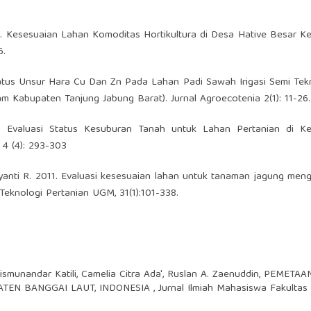
7. Kesesuaian Lahan Komoditas Hortikultura di Desa Hative Besar 
6.
 Status Unsur Hara Cu Dan Zn Pada Lahan Padi Sawah Irigasi Semi Tekn
 Kabupaten Tanjung Jabung Barat). Jurnal Agroecotenia 2(1): 11-26.
5 Evaluasi Status Kesuburan Tanah untuk Lahan Pertanian di K
 4 (4): 293-303
ayanti R. 2011. Evaluasi kesesuaian lahan untuk tanaman jagung me
s Teknologi Pertanian UGM, 31(1):101-338.
ismunandar Katili, Camelia Citra Ada', Ruslan A. Zaenuddin,
PEMETAAN
TEN BANGGAI LAUT, INDONESIA
,
Jurnal Ilmiah Mahasiswa Fakultas