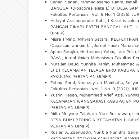
Sariani Sariani, rahmadiasamo sumra, Ismai
BANGGAI (Dioscorea alata L) DI DESA
Fakultas Pertanian : Vol. 6 No. 1 (2026)
Hidayat Arismunandar Katili, I Ketut Wicaks
PANGAN DIKABUPATEN BANGGAI LAUT
,
J
(JIMFP)
Misra I Mino, Mihwan Sataral,
KEEFEKTIFA
(Capsicum annum L)
,
Jurnal Ilmiah Mahasi
Aplon Sangka, Hertasning Yatim, Lani Pelia,
RAYA
,
Jurnal Ilmiah Mahasiswa Fakultas P
Nursiam Daud, Yunnita Rahim, Muhammad Ar
L) DI KECAMATAN TELAGA BIRU KABUPA
FAKULTAS PERTANIAN (JIMFP)
Fatima Saud, Nurmasyitah Mambuhu, Sofyan
Fakultas Pertanian : Vol. 1 No. 3 (2021
Yusrin Hasan, Muhammad Arief Azis, Yunnit
KECAMATAN WANGGARASI KABUPATEN 
PERTANIAN (JIMFP)
Milta Mulyana Talahata, Yuni Rustiawati, Ism
DESA BUMI BERINGIN KECAMATAN LUWU
PERTANIAN (JIMFP)
Ruslan A. Zaenuddin, Nur bia Nur Bi'a, Sari
KECAMATAN TOTIKUM KABUPATEN BANG