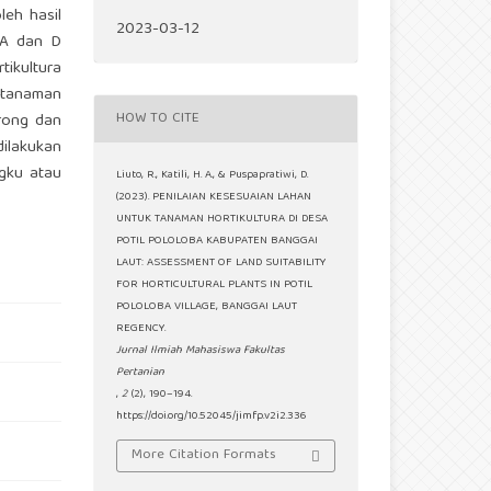
leh hasil
2023-03-12
 A dan D
ikultura
 tanaman
HOW TO CITE
rong dan
dilakukan
gku atau
Liuto, R., Katili, H. A., & Puspapratiwi, D.
(2023). PENILAIAN KESESUAIAN LAHAN
UNTUK TANAMAN HORTIKULTURA DI DESA
POTIL POLOLOBA KABUPATEN BANGGAI
LAUT: ASSESSMENT OF LAND SUITABILITY
FOR HORTICULTURAL PLANTS IN POTIL
POLOLOBA VILLAGE, BANGGAI LAUT
REGENCY.
Jurnal Ilmiah Mahasiswa Fakultas
Pertanian
,
2
(2), 190–194.
https://doi.org/10.52045/jimfp.v2i2.336
More Citation Formats