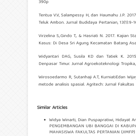
390p
Tentua V.V, Salampessy H, dan Haumahu J.P. 201
Teluk Ambon. Jurnal Budidaya Pertanian, 13(1):9-1
Virzelina S,.Gindo T,. & Hasriati N. 2017. Kajian
Kasus: Di Desa Sri Agung Kecamatan Batang Asam
Widyantari DAG, Susila KD dan Tatiek K. 201
Denpasar Timur. Jurnal Agroekoteknologi Tropika,
Wirosoedarmo R, Sutanhaji A.T, KurniatiEdan Wij
metode analisis spasial. Agritech: Jurnal Fakulta
Similar Articles
Widya Winarti, Dian Puspapratiwi, Hidayat Ar
PENGEMBANGAN UBI BANGGAI DI KABUPA
MAHASISWA FAKULTAS PERTANIAN (JIMFP)