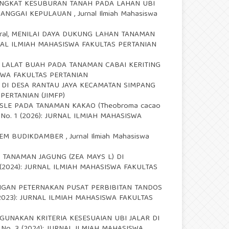
TINGKAT KESUBURAN TANAH PADA LAHAN UBI
 BANGGAI KEPULAUAN
,
Jurnal Ilmiah Mahasiswa
ral,
MENILAI DAYA DUKUNG LAHAN TANAMAN
: JURNAL ILMIAH MAHASISWA FAKULTAS PERTANIAN
LALAT BUAH PADA TANAMAN CABAI KERITING
ASISWA FAKULTAS PERTANIAN
 DI DESA RANTAU JAYA KECAMATAN SIMPANG
S PERTANIAN (JIMFP)
SLE PADA TANAMAN KAKAO (Theobroma cacao
. 6 No. 1 (2026): JURNAL ILMIAH MAHASISWA
ISTEM BUDIKDAMBER
,
Jurnal Ilmiah Mahasiswa
 TANAMAN JAGUNG (ZEA MAYS L) DI
o. 2 (2024): JURNAL ILMIAH MAHASISWA FAKULTAS
GAN PETERNAKAN PUSAT PERBIBITAN TANDOS
 3 (2023): JURNAL ILMIAH MAHASISWA FAKULTAS
UNAKAN KRITERIA KESESUAIAN UBI JALAR DI
. 4 No. 3 (2024): JURNAL ILMIAH MAHASISWA