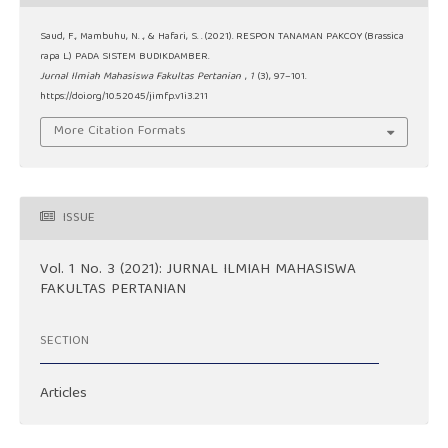
Saud, F., Mambuhu, N. ., & Hafari, S. . (2021). RESPON TANAMAN PAKCOY (Brassica
rapa L.) PADA SISTEM BUDIKDAMBER.
Jurnal Ilmiah Mahasiswa Fakultas Pertanian
,
1
(3), 97–101.
https://doi.org/10.52045/jimfp.v1i3.211
More Citation Formats
ISSUE
Vol. 1 No. 3 (2021): JURNAL ILMIAH MAHASISWA
FAKULTAS PERTANIAN
SECTION
Articles