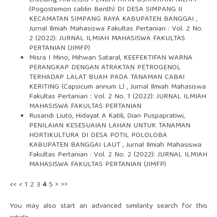
Enteding,
ANALISIS PENDAPATAN USAHATANI NILAM
(Pogostemon cablin Benth) DI DESA SIMPANG II
KECAMATAN SIMPANG RAYA KABUPATEN BANGGAI
,
Jurnal Ilmiah Mahasiswa Fakultas Pertanian : Vol. 2 No.
2 (2022): JURNAL ILMIAH MAHASISWA FAKULTAS
PERTANIAN (JIMFP)
Misra I Mino, Mihwan Sataral,
KEEFEKTIFAN WARNA
PERANGKAP DENGAN ATRAKTAN PETROGENOL
TERHADAP LALAT BUAH PADA TANAMAN CABAI
KERITING (Capsicum annum L)
,
Jurnal Ilmiah Mahasiswa
Fakultas Pertanian : Vol. 2 No. 1 (2022): JURNAL ILMIAH
MAHASISWA FAKULTAS PERTANIAN
Rusandi Liuto, Hidayat A Katili, Dian Puspapratiwi,
PENILAIAN KESESUAIAN LAHAN UNTUK TANAMAN
HORTIKULTURA DI DESA POTIL POLOLOBA
KABUPATEN BANGGAI LAUT
,
Jurnal Ilmiah Mahasiswa
Fakultas Pertanian : Vol. 2 No. 2 (2022): JURNAL ILMIAH
MAHASISWA FAKULTAS PERTANIAN (JIMFP)
<<
<
1
2
3
4
5
>
>>
You may also
start an advanced similarity search
for this