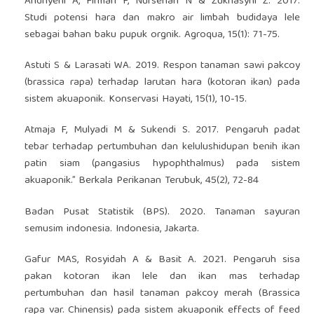
Andriyeni A, Firman F, Nursehan N & Zukhasyni Z. 2017.
Studi potensi hara dan makro air limbah budidaya lele
sebagai bahan baku pupuk orgnik. Agroqua, 15(1): 71-75.
Astuti S & Larasati WA. 2019. Respon tanaman sawi pakcoy
(brassica rapa) terhadap larutan hara (kotoran ikan) pada
sistem akuaponik. Konservasi Hayati, 15(1), 10-15.
Atmaja F, Mulyadi M & Sukendi S. 2017. Pengaruh padat
tebar terhadap pertumbuhan dan kelulushidupan benih ikan
patin siam (pangasius hypophthalmus) pada sistem
akuaponik.” Berkala Perikanan Terubuk, 45(2), 72-84
Badan Pusat Statistik (BPS). 2020. Tanaman sayuran
semusim indonesia. Indonesia, Jakarta.
Gafur MAS, Rosyidah A & Basit A. 2021. Pengaruh sisa
pakan kotoran ikan lele dan ikan mas terhadap
pertumbuhan dan hasil tanaman pakcoy merah (Brassica
rapa var. Chinensis) pada sistem akuaponik effects of feed