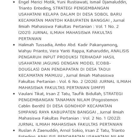
Engel Merici Motik, Yuni Rustiawati, Ismail Djamaluddin,
Trianto Enteding,
STRATEGI PENGEMBANGAN
USAHATANI KELAPA DALAM DI DESA SOBOL BARU
KECAMATAN MANTOH KABUPATEN BANGGAI
,
Jurnal
Ilmiah Mahasiswa Fakultas Pertanian : Vol. 1 No. 2
(2021): JURNAL ILMIAH MAHASISWA FAKULTAS
PERTANIAN
Halimah Tussadia, Ambo Abd. Kadir Pakanyamong,
Wahyu Prianto, Vera Yanti Rappa, Kaharuddin,
ANALISIS
PENGARUH INPUT PRODUKSI TERHADAP HASIL
USAHATANI JAGUNG DENGAN MODEL (COBB-
DOUGLAS) DAN PENDAPATAN DI DESA TADUI
KECAMATAN MAMUJU
,
Jurnal Ilmiah Mahasiswa
Fakultas Pertanian : Vol. 6 No. 2 (2026): JURNAL ILMIAH
MAHASISWA FAKULTAS PERTANIAN (JIMFP)
Vaulani Tikat, Irsan Z Tatu, Taufik Bidullah,
STRATEGI
PENGEMBANGAN TANAMAN NILAM (Pogostemon
Cablin Benth) DI DESA GONOHOP KECAMATAN
SIMPANG RAYA KABUPATEN BANGGAI
,
Jurnal Ilmiah
Mahasiswa Fakultas Pertanian : Vol. 2 No. 1 (2022):
JURNAL ILMIAH MAHASISWA FAKULTAS PERTANIAN
Ruslan A Zaenuddin, Arnol Sokio, Irsan Z Tatu, Trianto