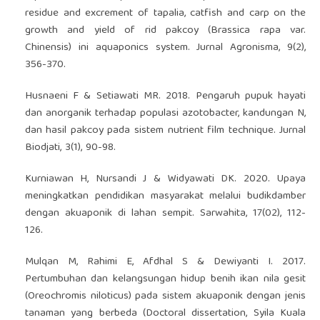
residue and excrement of tapalia, catfish and carp on the
growth and yield of rid pakcoy (Brassica rapa var.
Chinensis) ini aquaponics system. Jurnal Agronisma, 9(2),
356-370.
Husnaeni F & Setiawati MR. 2018. Pengaruh pupuk hayati
dan anorganik terhadap populasi azotobacter, kandungan N,
dan hasil pakcoy pada sistem nutrient film technique. Jurnal
Biodjati, 3(1), 90-98.
Kurniawan H, Nursandi J & Widyawati DK. 2020. Upaya
meningkatkan pendidikan masyarakat melalui budikdamber
dengan akuaponik di lahan sempit. Sarwahita, 17(02), 112-
126.
Mulqan M, Rahimi E, Afdhal S & Dewiyanti I. 2017.
Pertumbuhan dan kelangsungan hidup benih ikan nila gesit
(Oreochromis niloticus) pada sistem akuaponik dengan jenis
tanaman yang berbeda (Doctoral dissertation, Syila Kuala