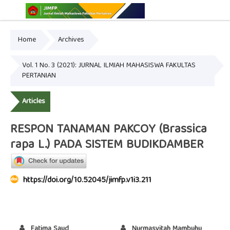
Home
Archives
Online ISSN: 2775-3646
Print ISSN: 2775-3654
Vol. 1 No. 3 (2021): JURNAL ILMIAH MAHASISWA FAKULTAS
PERTANIAN
Articles
RESPON TANAMAN PAKCOY (Brassica
rapa L.) PADA SISTEM BUDIKDAMBER
https://doi.org/10.52045/jimfp.v1i3.211
Fatima Saud
Nurmasyitah Mambuhu