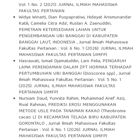
Vol. 1 No. 2 (2021): JURNAL ILMIAH MAHASISWA
FAKULTAS PERTANIAN
Widya Winarti, Dian Puspapratiwi, Hidayat Arismunandar
Katili, Camelia Citra Ada', Ruslan A. Zaenuddin,
PEMETAAN KETERSEDIAAN LAHAN UNTUK
PENGEMBANGAN UBI BANGGAI DI KABUPATEN
BANGGAI LAUT, INDONESIA
,
Jurnal Ilmiah Mahasiswa
Fakultas Pertanian : Vol. 6 No. 1 (2026): JURNAL ILMIAH
MAHASISWA FAKULTAS PERTANIAN (JIMFP)
Hasrawati, Ismail Djamaluddin, Lani Pelia,
PENGARUH
LAMA PERENDAMAN DALAM ZPT HORMAX TERHADAP
PERTUMBUHAN UBI BANGGAI (Dioscorea spp)
,
Jurnal
Ilmiah Mahasiswa Fakultas Pertanian : Vol. 5 No. 1
(2025): JURNAL ILMIAH MAHASISWA FAKULTAS
PERTANIAN (JIMFP)
Nursiam Daud, Yunnita Rahim, Muhammad Arief Aziz,
Rival Rahman,
PREDIKSI EROSI MENGGUNAKAN
METODE USLE PADA TANAMAN KAKAO (Theobroma
cacao L) DI KECAMATAN TELAGA BIRU KABUPATEN
GORONTALO
,
Jurnal Ilmiah Mahasiswa Fakultas
Pertanian : Vol. 6 No. 1 (2026): JURNAL ILMIAH
MAHASISWA FAKULTAS PERTANIAN (JIMFP)