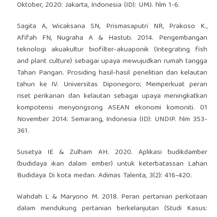
Oktober, 2020: Jakarta, Indonesia (ID): UMJ. hlm 1-6.
Sagita A, Wicaksana SN, Prismasaputri NR, Prakoso K.,
Afifah FN, Nugraha A & Hastuti. 2014. Pengembangan
teknologi akuakultur biofilter-akuaponik (Integrating fish
and plant culture) sebagai upaya mewujudkan rumah tangga
Tahan Pangan. Prosiding hasil-hasil penelitian dan kelautan
tahun ke IV. Universitas Diponegoro; Memperkuat peran
riset perikanan dan kelautan sebagai upaya meningkatkan
kompotensi menyongsong ASEAN ekonomi komoniti. 01
November 2014: Semarang, Indonesia (ID): UNDIP. hlm 353-
361.
Susetya IE & Zulham AH. 2020. Aplikasi budikdamber
(budidaya ikan dalam ember) untuk keterbatassan Lahan
Budidaya Di kota medan. Adimas Talenta, 3(2): 416-420.
Wahdah L & Maryono M. 2018. Peran pertanian perkotaan
dalam mendukung pertanian berkelanjutan (Studi Kasus: