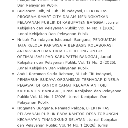
Pelayanan Publik: Vol. 13 No. 2 (2025): Jurnal Kebijakan
Dan Pelayanan Publik
Budianrto Taib, Ni Luh Titi Indayani,
EFEKTIVITAS
PROGRAM SMART CITY DALAM MENINGKATKAN
PELAYANAN PUBLIK DI KABUPATEN BANGGAI
,
Jurnal
Kebijakan dan Pelayanan Publik: Vol. 14 No. 1 (2026):
Jurnal Kebijakan Dan Pelayanan Publik
Ni Luh Titi Indayani, Istiqamah Bungana,
PENGUATAN
TATA KELOLA PARIWISATA BERBASIS KOLABORASI
ANTAR-SKPD DAN DATA E-TICKETING UNTUK
OPTIMALISASI PAD KABUPATEN BANGGAI
,
Jurnal
Kebijakan dan Pelayanan Publik: Vol. 13 No. 2 (2025):
Jurnal Kebijakan Dan Pelayanan Publik
Abdul Rachman Saida Rahman, Ni Luh Titi Indayani,
PENGARUH BUDAYA ORGANISASI TERHADAP KINERJA
PEGAWAI DI KANTOR CAMAT KECAMATAN TOILI
KABUPATEN BANGGAI
,
Jurnal Kebijakan dan Pelayanan
Publik: Vol. 14 No. 1 (2026): Jurnal Kebijakan Dan
Pelayanan Publik
Istiqamah Bungana, Rahmad Palopa,
EFEKTIVITAS
PELAYANAN PUBLIK PADA KANTOR DESA TOBUNGIN
KECAMATAN TINANGKUNG SELATAN
,
Jurnal Kebijakan
dan Pelayanan Publik: Vol. 14 No. 1 (2026): Jurnal