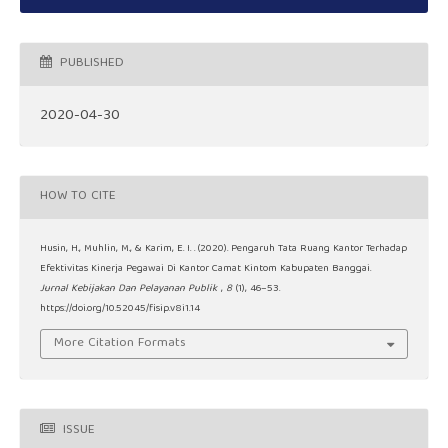
PUBLISHED
2020-04-30
HOW TO CITE
Husin, H., Muhlin, M., & Karim, E. I. . (2020). Pengaruh Tata Ruang Kantor Terhadap
Efektivitas Kinerja Pegawai Di Kantor Camat Kintom Kabupaten Banggai.
Jurnal Kebijakan Dan Pelayanan Publik
,
8
(1), 46–53.
https://doi.org/10.52045/fisip.v8i1.14
More Citation Formats
ISSUE