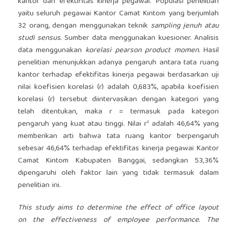
kantor dan efektifitas kinerja pegawai. Populasi penelitian
yaitu seluruh pegawai Kantor Camat Kintom yang berjumlah
32 orang, dengan menggunakan teknik
sampling jenuh atau
studi sensus.
Sumber data menggunakan kuesioner. Analisis
data menggunakan
korelasi pearson product momen.
Hasil
penelitian menunjukkan adanya pengaruh antara tata ruang
kantor terhadap efektifitas kinerja pegawai berdasarkan uji
nilai koefisien korelasi (r) adalah 0,683%, apabila koefisien
korelasi (r) tersebut diintervasikan dengan kategori yang
telah ditentukan, maka r = termasuk pada kategori
pengaruh yang kuat atau tinggi. Nilai r² adalah 46,64% yang
memberikan arti bahwa tata ruang kantor berpengaruh
sebesar 46,64% terhadap efektifitas kinerja pegawai Kantor
Camat Kintom Kabupaten Banggai, sedangkan 53,36%
dipengaruhi oleh faktor lain yang tidak termasuk dalam
penelitian ini.
This study aims to determine the effect of office layout
on the effectiveness of employee performance. The