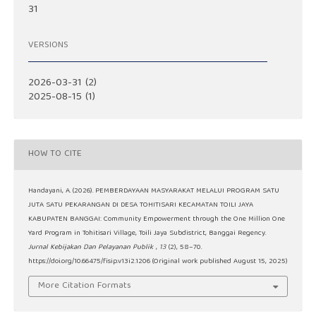
31
VERSIONS
2026-03-31 (2)
2025-08-15 (1)
HOW TO CITE
Handayani, A. (2026). PEMBERDAYAAN MASYARAKAT MELALUI PROGRAM SATU
JUTA SATU PEKARANGAN DI DESA TOHITISARI KECAMATAN TOILI JAYA
KABUPATEN BANGGAI: Community Empowerment through the One Million One
Yard Program in Tohitisari Village, Toili Jaya Subdistrict, Banggai Regency.
Jurnal Kebijakan Dan Pelayanan Publik
,
13
(2), 58–70.
https://doi.org/10.66475/fisip.v13i2.1206 (Original work published August 15, 2025)
More Citation Formats