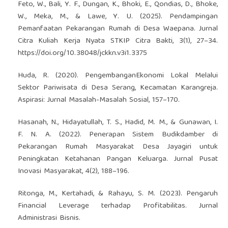
Feto, W., Bali, Y. F., Dungan, K., Bhoki, E., Qondias, D., Bhoke,
W., Meka, M., & Lawe, Y. U. (2025). Pendampingan
Pemanfaatan Pekarangan Rumah di Desa Waepana. Jurnal
Citra Kuliah Kerja Nyata STKIP Citra Bakti, 3(1), 27–34.
https://doi.org/10.38048/jckkn.v3i1.3375
Huda, R. (2020). PengembanganEkonomi Lokal Melalui
Sektor Pariwisata di Desa Serang, Kecamatan ‎Karangreja‎.
Aspirasi: Jurnal Masalah-Masalah Sosial, 157–170.
Hasanah, N., Hidayatullah, T. S., Hadid, M. M., & Gunawan, I.
F. N. A. (2022). Penerapan Sistem Budikdamber di
Pekarangan Rumah Masyarakat Desa Jayagiri untuk
Peningkatan Ketahanan Pangan Keluarga. Jurnal Pusat
Inovasi Masyarakat, 4(2), 188–196.
Ritonga, M., Kertahadi, & Rahayu, S. M. (2023). Pengaruh
Financial Leverage terhadap Profitabilitas‎. Jurnal
Administrasi Bisnis.