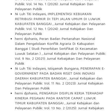
Publik: Vol. 14 No. 1 (2026): Jurnal Kebijakan Dan
Pelayanan Publik
Ni Luh Titi Indayani,
IMPLEMENTASI KEBIJAKAN
RETRIBUSI PARKIR DI TEPI JALAN UMUM DI LUWUK
KABUPATEN BANGGAI
,
Jurnal Kebijakan dan Pelayanan
Publik: Vol. 12 No. 1 (2024): Jurnal Kebijakan Dan
Pelayanan Publik
herni djohanis,
Peran Badan Pertanahan Nasional
Dalam Pengelolaan Konflik Agraria Di Kabupaten
Banggai ( Studi Penerbitan Sertifikat Di Kecamatan
Luwuk Selatan )
,
Jurnal Kebijakan dan Pelayanan Publik:
Vol. 9 No. 2 (2021): Jurnal Kebaijakan Dan Pelayanan
Publik
Ni Luh Titi Indayani, Istiqamah Bungana,
PENERAPAN E-
GOVERNMENT PADA BADAN RISET DAN INOVASI
DAERAH KABUPATEN BANGGAI
,
Jurnal Kebijakan dan
Pelayanan Publik: Vol. 11 No. 2 (2023): Jurnal Kebijakan
Dan Pelayanan Publik
herni djohanis,
PENGARUH DISIPLIN KERJA TERHADAP
KINERJA PEGAWAI PADA KANTOR CAMAT LUWUK
TIMUR KABUPATEN BANGGAI
,
Jurnal Kebijakan dan
Pelayanan Publik: Vol. 13 No. 2 (2025): Jurnal Kebijakan