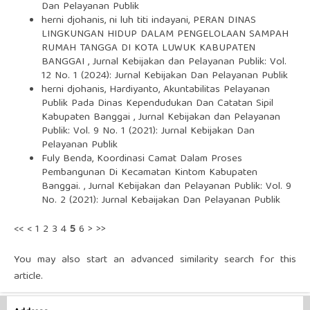
Dan Pelayanan Publik
herni djohanis, ni luh titi indayani,
PERAN DINAS
LINGKUNGAN HIDUP DALAM PENGELOLAAN SAMPAH
RUMAH TANGGA DI KOTA LUWUK KABUPATEN
BANGGAI
,
Jurnal Kebijakan dan Pelayanan Publik: Vol.
12 No. 1 (2024): Jurnal Kebijakan Dan Pelayanan Publik
herni djohanis, Hardiyanto,
Akuntabilitas Pelayanan
Publik Pada Dinas Kependudukan Dan Catatan Sipil
Kabupaten Banggai
,
Jurnal Kebijakan dan Pelayanan
Publik: Vol. 9 No. 1 (2021): Jurnal Kebijakan Dan
Pelayanan Publik
Fuly Benda,
Koordinasi Camat Dalam Proses
Pembangunan Di Kecamatan Kintom Kabupaten
Banggai.
,
Jurnal Kebijakan dan Pelayanan Publik: Vol. 9
No. 2 (2021): Jurnal Kebaijakan Dan Pelayanan Publik
<<
<
1
2
3
4
5
6
>
>>
You may also
start an advanced similarity search
for this
article.