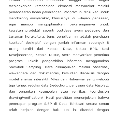
inisiatif Pemerintah Kabupaten Banggai dalam rangka
meningkatkan kemandirian ekonomi masyarakat melalui
pemanfaatan lahan pekarangan. Program ini ditujukan untuk
mendorong masyarakat, khususnya di wilayah pedesaan,
agar mampu mengoptimalkan pekarangannya untuk
kegiatan produktif seperti budidaya ayam pedaging dan
tanaman hortikultura. Jenis penelitian ini adalah penelitian
kualitatif deskriptif dengan jumlah informan sebanyak 8
orang, terdiri dari Kepala Desa, Ketua BPD, Kasi
Kesejahteraan, Kepala Dusun, serta masyarakat penerima
program. Teknik pengambilan informan menggunakan
Snowball Sampling. Data dikumpulkan melalui observasi,
wawancara, dan dokumentasi, kemudian dianalisis dengan
model analisis interaktif Miles dan Huberman yang meliputi
tiga tahap: reduksi data (reduction), penyajian data (display),
dan penarikan kesimpulan atau verifikasi (conclusion
drawing/verification). Hasil penelitian menunjukkan bahwa
penerapan program SJSP di Desa Tohitisari secara umum
telah berjalan dengan baik. Hal ini ditandai dengan