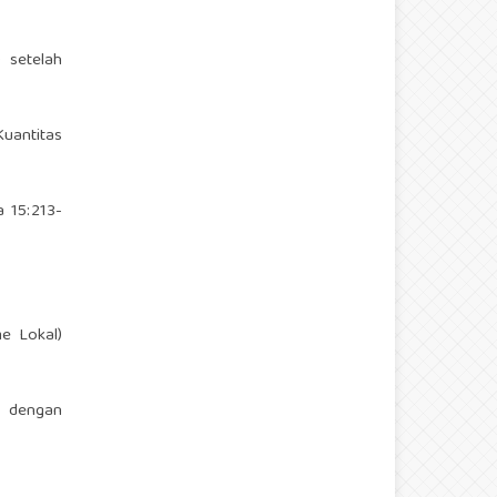
 setelah
uantitas
a 15:213-
me Lokal)
k dengan