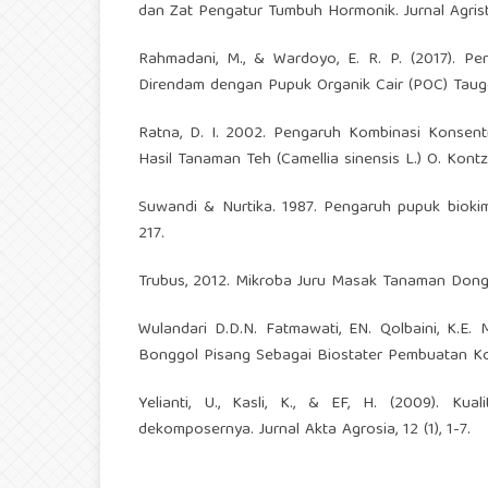
dan Zat Pengatur Tumbuh Hormonik. Jurnal Agrista.
Rahmadani, M., & Wardoyo, E. R. P. (2017). Pe
Direndam dengan Pupuk Organik Cair (POC) Tauge 
Ratna, D. I. 2002. Pengaruh Kombinasi Konsent
Hasil Tanaman Teh (Camellia sinensis L.) O. Kont
Suwandi & Nurtika. 1987. Pengaruh pupuk biokimi
217.
Trubus, 2012. Mikroba Juru Masak Tanaman Dongkr
Wulandari D.D.N. Fatmawati, EN. Qolbaini, K.E
Bonggol Pisang Sebagai Biostater Pembuatan Ko
Yelianti, U., Kasli, K., & EF, H. (2009). K
dekomposernya. Jurnal Akta Agrosia, 12 (1), 1-7.