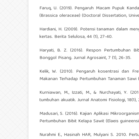
Faruq, U. (2019). Pengaruh Macam Pupuk Kand
(Brassica oleraceae) (Doctoral Dissertation, Uni
Hardiani, H. (2009). Potensi tanaman dalam men
kertas. Berita Selulosa, 44 (1), 27-40.
Haryati, B. Z. (2016). Respon Pertumbuhan Bi
Bonggol Pisang. Jurnal Agrosaint, 7 (1), 26-35.
Kelik, W. (2010). Pengaruh kosentrasi dan F
Makanan Terhadap Pertumbuhan Tanaman Sawi (Bras
Kurniawan, M., Izzati, M., & Nurchayati, Y. (2
tumbuhan akuatik. Jurnal Anatomi Fisiologi, 18(1),
Madusari, S. (2016). Kajian Aplikasi Mikroorga
Pertumbuhan Bibit Kelapa Sawit (Elaeis guineensis J
Nurahmi E., Hasinah HAR, Mulyani S. 2010. Per