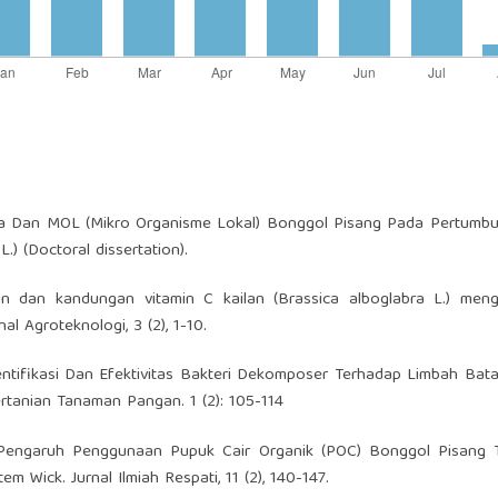
rea Dan MOL (Mikro Organisme Lokal) Bonggol Pisang Pada Pertumb
) (Doctoral dissertation).
han dan kandungan vitamin C kailan (Brassica alboglabra L.) men
l Agroteknologi, 3 (2), 1-10.
Identifikasi Dan Efektivitas Bakteri Dekomposer Terhadap Limbah Ba
ertanian Tanaman Pangan. 1 (2): 105-114
20). Pengaruh Penggunaan Pupuk Cair Organik (POC) Bonggol Pisang
m Wick. Jurnal Ilmiah Respati, 11 (2), 140-147.