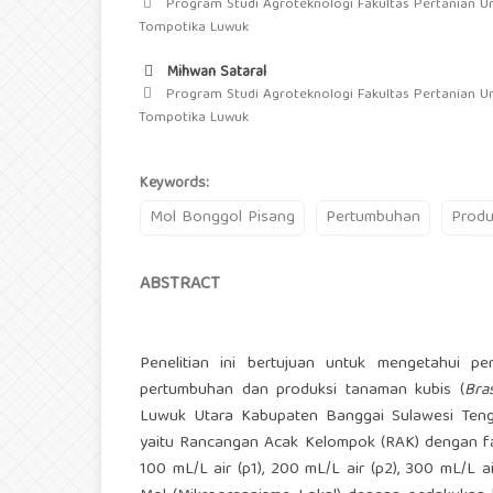
Program Studi Agroteknologi Fakultas Pertanian Un
Tompotika Luwuk
Mihwan Sataral
Program Studi Agroteknologi Fakultas Pertanian Un
Tompotika Luwuk
Keywords:
Mol Bonggol Pisang
Pertumbuhan
Produ
ABSTRACT
Penelitian ini bertujuan untuk mengetahui p
pertumbuhan dan produksi tanaman kubis (
Bra
Luwuk Utara Kabupaten Banggai Sulawesi Teng
yaitu Rancangan Acak Kelompok (RAK) dengan fakto
100 mL/L air (p1), 200 mL/L air (p2), 300 mL/L 