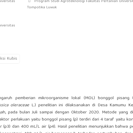
iversitas
Program Studi Agroteknologi Fakultas Pertanian Universi
Tompotika Luwuk
iversitas
ksi Kubis
engaruh pemberian mikroorganisme lokal (MOL) bonggol pisang 
ssica oleraceae
L.) penelitian ini dilaksanakan di Desa Kamumu K
ah, pada bulan Juli sampai dengan Oktober 2020. Metode yang d
r perlakuan yaitu bonggol pisang (p) terdiri dari 4 taraf yaitu kont
air (p3) dan 400 mL/L air (p4). Hasil penelitian menunjukkan bahwa 