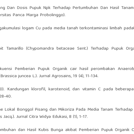
ang Dan Dosis Pupuk Npk Terhadap Pertumbuhan Dan Hasil Tanam
versitas Panca Marga Probolinggo).
gakumulasi logam Cu pada media tanah terkontaminasi limbah padat
bit Tamarillo (Chypomandra betaceae Sent.) Terhadap Pupuk Orga
rekuensi Pemberian Pupuk Organik cair hasil perombakan Anaero
sica juncea L.). Jurnal Agrosains, 19 (4), 11-134.
010). Kandungan klorofil, karotenoid, dan vitamin C pada beberap
 28-40.
nisme Lokal Bonggol Pisang dan Mikoriza Pada Media Tanam Terhadap
acq.). Jurnal Citra Widya Edukasi, 8 (1), 1-17.
tumbuhan dan Hasil Kubis Bunga akibat Pemberian Pupuk Organik C