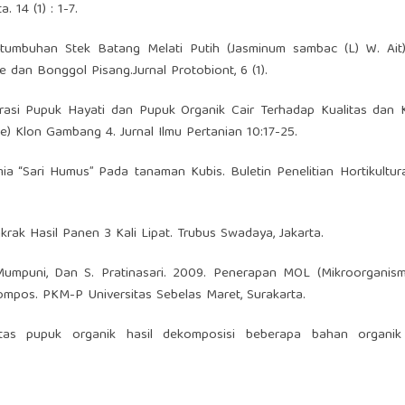
 14 (1) : 1-7.
rtumbuhan Stek Batang Melati Putih (Jasminum sambac (L) W. Ait)
dan Bonggol Pisang.Jurnal Protobiont, 6 (1).
rasi Pupuk Hayati dan Pupuk Organik Cair Terhadap Kualitas dan K
ze) Klon Gambang 4. Jurnal Ilmu Pertanian 10:17-25.
a “Sari Humus” Pada tanaman Kubis. Buletin Penelitian Hortikultur
ak Hasil Panen 3 Kali Lipat. Trubus Swadaya, Jakarta.
. Mumpuni, Dan S. Pratinasari. 2009. Penerapan MOL (Mikroorganis
mpos. PKM-P Universitas Sebelas Maret, Surakarta.
ualitas pupuk organik hasil dekomposisi beberapa bahan organi