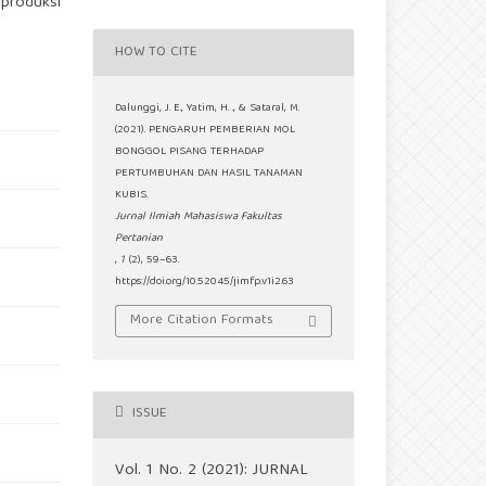
produksi
HOW TO CITE
Dalunggi, J. E., Yatim, H. ., & Sataral, M.
(2021). PENGARUH PEMBERIAN MOL
BONGGOL PISANG TERHADAP
PERTUMBUHAN DAN HASIL TANAMAN
KUBIS.
Jurnal Ilmiah Mahasiswa Fakultas
Pertanian
,
1
(2), 59–63.
https://doi.org/10.52045/jimfp.v1i2.63
More Citation Formats
ISSUE
Vol. 1 No. 2 (2021): JURNAL