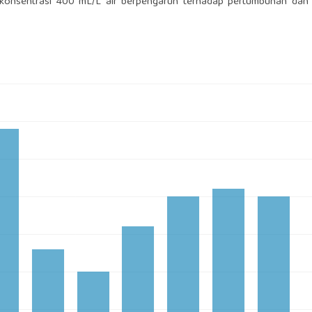
 konsentrasi 400 mL/L air berpengaruh terhadap pertumbuhan dan 