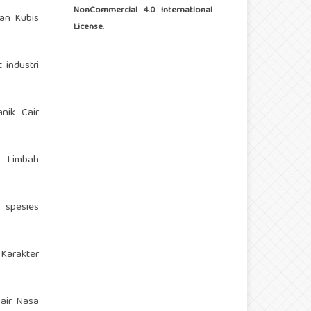
NonCommercial 4.0 International
an Kubis
License
.
 industri
nik Cair
b Limbah
a spesies
 Karakter
air Nasa