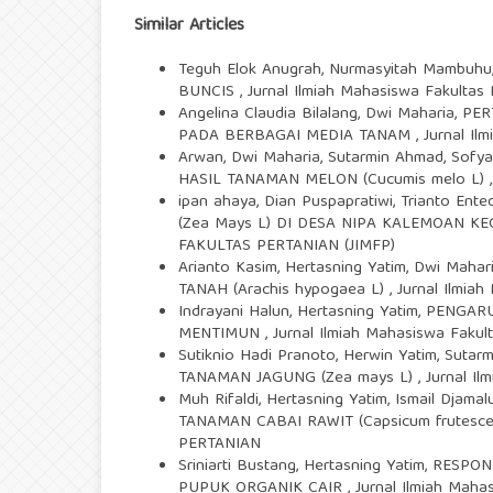
Similar Articles
Teguh Elok Anugrah, Nurmasyitah Mambuhu
BUNCIS
,
Jurnal Ilmiah Mahasiswa Fakulta
Angelina Claudia Bilalang, Dwi Maharia,
PER
PADA BERBAGAI MEDIA TANAM
,
Jurnal I
Arwan, Dwi Maharia, Sutarmin Ahmad, Sofya
HASIL TANAMAN MELON (Cucumis melo L)
ipan ahaya, Dian Puspapratiwi, Trianto Ent
(Zea Mays L) DI DESA NIPA KALEMOAN 
FAKULTAS PERTANIAN (JIMFP)
Arianto Kasim, Hertasning Yatim, Dwi Mahar
TANAH (Arachis hypogaea L)
,
Jurnal Ilmia
Indrayani Halun, Hertasning Yatim,
PENGARU
MENTIMUN
,
Jurnal Ilmiah Mahasiswa Faku
Sutiknio Hadi Pranoto, Herwin Yatim, Sutar
TANAMAN JAGUNG (Zea mays L)
,
Jurnal I
Muh Rifaldi, Hertasning Yatim, Ismail Djamal
TANAMAN CABAI RAWIT (Capsicum frutesc
PERTANIAN
Sriniarti Bustang, Hertasning Yatim,
RESPON
PUPUK ORGANIK CAIR
,
Jurnal Ilmiah Mah