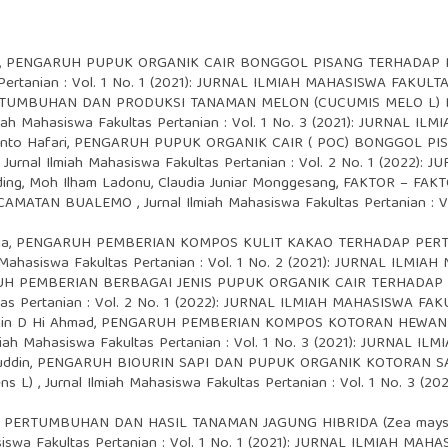
,
PENGARUH PUPUK ORGANIK CAIR BONGGOL PISANG TERHADAP
s Pertanian : Vol. 1 No. 1 (2021): JURNAL ILMIAH MAHASISWA FAKUL
TUMBUHAN DAN PRODUKSI TANAMAN MELON (CUCUMIS MELO L) 
lmiah Mahasiswa Fakultas Pertanian : Vol. 1 No. 3 (2021): JURNAL
nto Hafari,
PENGARUH PUPUK ORGANIK CAIR ( POC) BONGGOL P
,
Jurnal Ilmiah Mahasiswa Fakultas Pertanian : Vol. 2 No. 1 (202
eding, Moh Ilham Ladonu, Claudia Juniar Monggesang,
FAKTOR – FAK
KECAMATAN BUALEMO
,
Jurnal Ilmiah Mahasiswa Fakultas Pertanian :
ia,
PENGARUH PEMBERIAN KOMPOS KULIT KAKAO TERHADAP PE
h Mahasiswa Fakultas Pertanian : Vol. 1 No. 2 (2021): JURNAL IL
H PEMBERIAN BERBAGAI JENIS PUPUK ORGANIK CAIR TERHADA
ltas Pertanian : Vol. 2 No. 1 (2022): JURNAL ILMIAH MAHASISWA F
min D Hi Ahmad,
PENGARUH PEMBERIAN KOMPOS KOTORAN HEWAN
lmiah Mahasiswa Fakultas Pertanian : Vol. 1 No. 3 (2021): JURNAL
uddin,
PENGARUH BIOURIN SAPI DAN PUPUK ORGANIK KOTORAN S
ens L)
,
Jurnal Ilmiah Mahasiswa Fakultas Pertanian : Vol. 1 No. 3
 PERTUMBUHAN DAN HASIL TANAMAN JAGUNG HIBRIDA (Zea may
asiswa Fakultas Pertanian : Vol. 1 No. 1 (2021): JURNAL ILMIAH M