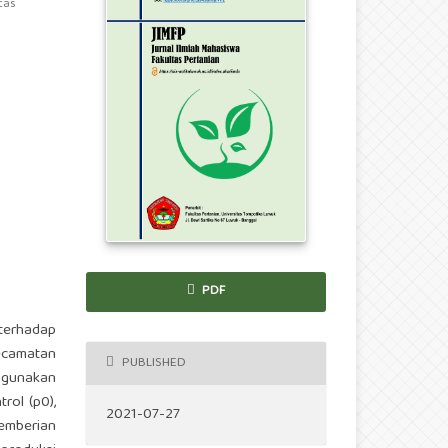
tas
PDF
terhadap
ecamatan
PUBLISHED
igunakan
rol (p0),
2021-07-27
pemberian