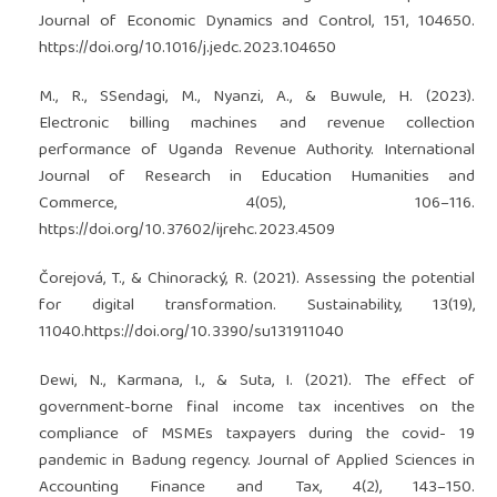
Journal of Economic Dynamics and Control, 151, 104650.
https://doi.org/10.1016/j.jedc.2023.104650
M., R., SSendagi, M., Nyanzi, A., & Buwule, H. (2023).
Electronic billing machines and revenue collection
performance of Uganda Revenue Authority. International
Journal of Research in Education Humanities and
Commerce, 4(05), 106–116.
https://doi.org/10.37602/ijrehc.2023.4509
Čorejová, T., & Chinoracký, R. (2021). Assessing the potential
for digital transformation. Sustainability, 13(19),
11040.
https://doi.org/10.3390/su131911040
Dewi, N., Karmana, I., & Suta, I. (2021). The effect of
government-borne final income tax incentives on the
compliance of MSMEs taxpayers during the covid- 19
pandemic in Badung regency. Journal of Applied Sciences in
Accounting Finance and Tax, 4(2), 143–150.