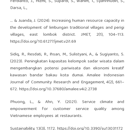
Ferdianto, J., Hizmi, S., Supardi, S., Wahim, I., Syahrihudin, S.,
Darsa, L.,
… & Juanda, J. (2024). Increasing human resource capacity in
the development of limbungan traditional villages and perigi
villages, east lombok district. JMET, 2(1), 104–113.
https://doi.org/10.61277/jmet.v2i1.69
Sidiq, R., Resdati, R., Ihsan, M., Sulistyani, A., & Sugiyanto, S.
(2023). Peningkatan kapasitas kelompok sadar wisata dalam
mengembangkan potensi pariwisata dan ekonomi kreatif
kawasan bandar bakau kota dumai. Amalee Indonesian
Journal of Community Research and Engagement, 4(2), 661–
672.
https://doi.org/10.37680/amalee.v4i2.2738
Phuong, L., & Ahn, Y. (2021). Service climate and
empowerment for customer service quality among
Vietnamese employees at restaurants.
Sustainability, 13(3), 1172.
https://doi.org/10.3390/su13031172