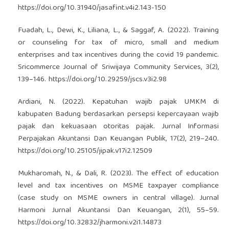
https://doi.org/10.31940/jasafint.v4i2.143-150
Fuadah, L., Dewi, K., Liliana, L., & Saggaf, A. (2022). Training
or counseling for tax of micro, small and medium
enterprises and tax incentives during the covid 19 pandemic.
Sricommerce Journal of Sriwijaya Community Services, 3(2),
139–146.
https://doi.org/10.29259/jscs.v3i2.98
Ardiani, N. (2022). Kepatuhan wajib pajak UMKM di
kabupaten Badung berdasarkan persepsi kepercayaan wajib
pajak dan kekuasaan otoritas pajak. Jurnal Informasi
Perpajakan Akuntansi Dan Keuangan Publik, 17(2), 219–240.
https://doi.org/10.25105/jipak.v17i2.12509
Mukharomah, N., & Dali, R. (2023). The effect of education
level and tax incentives on MSME taxpayer compliance
(case study on MSME owners in central village). Jurnal
Harmoni Jurnal Akuntansi Dan Keuangan, 2(1), 55–59.
https://doi.org/10.32832/jharmoni.v2i1.14873