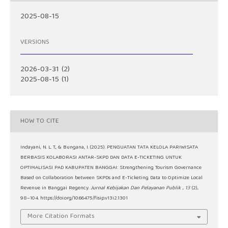
2025-08-15
VERSIONS
2026-03-31 (2)
2025-08-15 (1)
HOW TO CITE
Indayani, N. L. T., & Bungana, I. (2025). PENGUATAN TATA KELOLA PARIWISATA
BERBASIS KOLABORASI ANTAR-SKPD DAN DATA E-TICKETING UNTUK
OPTIMALISASI PAD KABUPATEN BANGGAI: Strengthening Tourism Governance
Based on Collaboration between SKPDs and E-Ticketing Data to Optimize Local
Revenue in Banggai Regency.
Jurnal Kebijakan Dan Pelayanan Publik
,
13
(2),
98–104. https://doi.org/10.66475/fisip.v13i2.1301
More Citation Formats