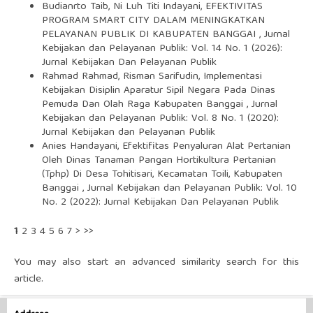
Budianrto Taib, Ni Luh Titi Indayani,
EFEKTIVITAS
PROGRAM SMART CITY DALAM MENINGKATKAN
PELAYANAN PUBLIK DI KABUPATEN BANGGAI
,
Jurnal
Kebijakan dan Pelayanan Publik: Vol. 14 No. 1 (2026):
Jurnal Kebijakan Dan Pelayanan Publik
Rahmad Rahmad, Risman Sarifudin,
Implementasi
Kebijakan Disiplin Aparatur Sipil Negara Pada Dinas
Pemuda Dan Olah Raga Kabupaten Banggai
,
Jurnal
Kebijakan dan Pelayanan Publik: Vol. 8 No. 1 (2020):
Jurnal Kebijakan dan Pelayanan Publik
Anies Handayani,
Efektifitas Penyaluran Alat Pertanian
Oleh Dinas Tanaman Pangan Hortikultura Pertanian
(Tphp) Di Desa Tohitisari, Kecamatan Toili, Kabupaten
Banggai
,
Jurnal Kebijakan dan Pelayanan Publik: Vol. 10
No. 2 (2022): Jurnal Kebijakan Dan Pelayanan Publik
1
2
3
4
5
6
7
>
>>
You may also
start an advanced similarity search
for this
article.