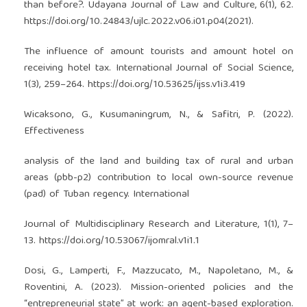
than before?. Udayana Journal of Law and Culture, 6(1), 62.
https://doi.org/10.24843/ujlc.2022.v06.i01.p04(2021)
.
The influence of amount tourists and amount hotel on
receiving hotel tax. International Journal of Social Science,
1(3), 259–264.
https://doi.org/10.53625/ijss.v1i3.419
Wicaksono, G., Kusumaningrum, N., & Safitri, P. (2022).
Effectiveness
analysis of the land and building tax of rural and urban
areas (pbb-p2) contribution to local own-source revenue
(pad) of Tuban regency. International
Journal of Multidisciplinary Research and Literature, 1(1), 7–
13.
https://doi.org/10.53067/ijomral.v1i1.1
Dosi, G., Lamperti, F., Mazzucato, M., Napoletano, M., &
Roventini, A. (2023). Mission-oriented policies and the
“entrepreneurial state” at work: an agent-based exploration.