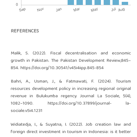
REFERENCES
Malik, S. (2022). Fiscal decentralisation and economic
growth in Pakistan. The Pakistan Development Review,845–
854.
https://doi.org/10.30541/v45i4iipp.845-854
Bahri, A., Usman, J., & Fatmawati, F. (2024). Tourism
resources development policy in increasing regional original
revenue in Bulukumba regency. Journal La Sociale, 5(4),
1082–1090.
https://doi.org/10.37899/journal-
la-
sociale.v5i4.1231
Widiatedja, I., & Suyatna, I. (2022). Job creation law and
foreign direct investment in tourism in Indonesia: is it better