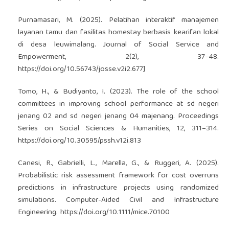
Purnamasari, M. (2025). Pelatihan interaktif manajemen
layanan tamu dan fasilitas homestay berbasis kearifan lokal
di desa leuwimalang. Journal of Social Service and
Empowerment, 2(2), 37–48.
https://doi.org/10.56743/josse.v2i2.677
]
Tomo, H., & Budiyanto, I. (2023). The role of the school
committees in improving school performance at sd negeri
jenang 02 and sd negeri jenang 04 majenang. Proceedings
Series on Social Sciences & Humanities, 12, 311–314.
https://doi.org/10.30595/pssh.v12i.813
Canesi, R., Gabrielli, L., Marella, G., & Ruggeri, A. (2025).
Probabilistic risk assessment framework for cost overruns
predictions in infrastructure projects using randomized
simulations. Computer-Aided Civil and Infrastructure
Engineering.
https://doi.org/10.1111/mice.70100