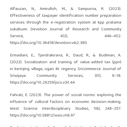
Alfauzan, N., Amirulloh, M., & Sampurna, R. (2023).
Effectiveness of taxpayer identification number preparation
services through the e-registration system at kpp pratama
sukabumi. Devotion Journal of Research and Community
Service, 4(2), 446–452.
https://doi.org/10.36418/devotion.v4i2.380
Ermadiani, E., Tjandrakirana, R., Daud, R., & Budiman, A.
(2022). Socialization and training of value-added tax (ppn)
in kerinjing village, ogan ilir regency. Sricommerce Journal of
Sriwijaya Community Services, 3(1), 9–18.
https://doi.org/10.29259/jscs.v3i1.44
Fahrati, E. (2023). The power of social norms: exploring the
influence of cultural factors on economic decision-making.
West Science Interdisciplinary Studies, 1(6), 248–257.
https://doi.org/10.58812/wsis.v1i6.97