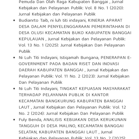
Pemuda Dan Olah Raga Kabupaten Banggai
,
Jurnal
Kebijakan dan Pelayanan Publik: Vol. 8 No. 1 (2020):
Jurnal Kebijakan dan Pelayanan Publik
Budianrto Taib, ni luh titi indayani,
KINERJA APARAT
DESA DALAM PENYELENGGARAAN PEMERINTAHAN DI
DESA OLUSI KECAMATAN BUKO KABUPATEN BANGGAI
KEPULAUAN
,
Jurnal Kebijakan dan Pelayanan Publik:
Vol. 13 No. 1 (2025): Jurnal Kebijakan Dan Pelayanan
Publik
Ni Luh Titi Indayani, Istiqamah Bungana,
PENERAPAN E-
GOVERNMENT PADA BADAN RISET DAN INOVASI
DAERAH KABUPATEN BANGGAI
,
Jurnal Kebijakan dan
Pelayanan Publik: Vol. 11 No. 2 (2023): Jurnal Kebijakan
Dan Pelayanan Publik
Ni Luh Titi Indayani,
TINGKAT KEPUASAN MASYARAKAT
TERHADAP PELAYANAN PUBLIK DI KANTOR
KECAMATAN BANGKURUNG KABUPATEN BANGGAI
LAUT
,
Jurnal Kebijakan dan Pelayanan Publik: Vol. 12
No. 2 (2024): Jurnal Kebijakan Dan Pelayanan Publik
Fuly Benda,
ANALISIS KEBIJAKAN DESA KERUKUNAN
TANGGUH DI DESA MALINO, KECAMATAN BANGGAI
SELATAN, KABUPATEN BANGGAI LAUT
,
Jurnal
Kebijakan dan Pelayanan Publik: Vol. 13 No. 2 (2025):