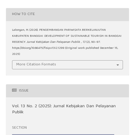
HOW TO CITE
Lalongan, M. (2026). PENGEMBANGAN PARIWISATA BERKELANJUTAN
KABUPATEN BANGGAI: DEVELOPMENT OF SUSTAINABLE TOURISM IN BANGGAI
REGENCY.
Jurnal Kebijakan Dan Pelayanan Publik
,
13
(2), 90–97.
https://doi.org/10.66475/fisip.v13i2.1299 (Original work published December 15,
2025)
More Citation Formats
ISSUE
Vol. 13 No. 2 (2025): Jurnal Kebijakan Dan Pelayanan
Publik
SECTION