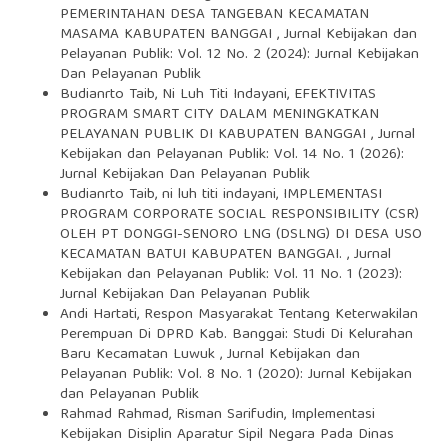
PEMERINTAHAN DESA TANGEBAN KECAMATAN
MASAMA KABUPATEN BANGGAI
,
Jurnal Kebijakan dan
Pelayanan Publik: Vol. 12 No. 2 (2024): Jurnal Kebijakan
Dan Pelayanan Publik
Budianrto Taib, Ni Luh Titi Indayani,
EFEKTIVITAS
PROGRAM SMART CITY DALAM MENINGKATKAN
PELAYANAN PUBLIK DI KABUPATEN BANGGAI
,
Jurnal
Kebijakan dan Pelayanan Publik: Vol. 14 No. 1 (2026):
Jurnal Kebijakan Dan Pelayanan Publik
Budianrto Taib, ni luh titi indayani,
IMPLEMENTASI
PROGRAM CORPORATE SOCIAL RESPONSIBILITY (CSR)
OLEH PT DONGGI-SENORO LNG (DSLNG) DI DESA USO
KECAMATAN BATUI KABUPATEN BANGGAI.
,
Jurnal
Kebijakan dan Pelayanan Publik: Vol. 11 No. 1 (2023):
Jurnal Kebijakan Dan Pelayanan Publik
Andi Hartati,
Respon Masyarakat Tentang Keterwakilan
Perempuan Di DPRD Kab. Banggai: Studi Di Kelurahan
Baru Kecamatan Luwuk
,
Jurnal Kebijakan dan
Pelayanan Publik: Vol. 8 No. 1 (2020): Jurnal Kebijakan
dan Pelayanan Publik
Rahmad Rahmad, Risman Sarifudin,
Implementasi
Kebijakan Disiplin Aparatur Sipil Negara Pada Dinas