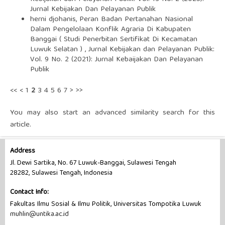
Jurnal Kebijakan Dan Pelayanan Publik
herni djohanis,
Peran Badan Pertanahan Nasional
Dalam Pengelolaan Konflik Agraria Di Kabupaten
Banggai ( Studi Penerbitan Sertifikat Di Kecamatan
Luwuk Selatan )
,
Jurnal Kebijakan dan Pelayanan Publik:
Vol. 9 No. 2 (2021): Jurnal Kebaijakan Dan Pelayanan
Publik
<<
<
1
2
3
4
5
6
7
>
>>
You may also
start an advanced similarity search
for this
article.
Address
Jl. Dewi Sartika, No. 67 Luwuk-Banggai, Sulawesi Tengah
28282, Sulawesi Tengah, Indonesia
Contact Info:
Fakultas Ilmu Sosial & Ilmu Politik, Universitas Tompotika Luwuk
muhlin@untika.ac.id