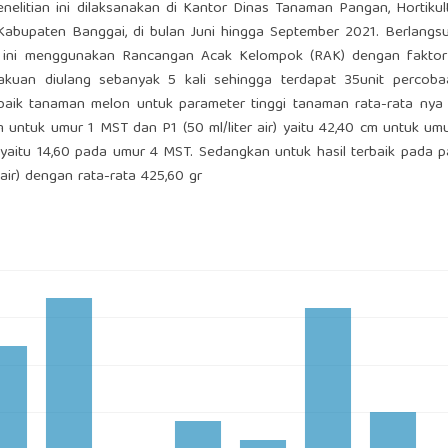
elitian ini dilaksanakan di Kantor Dinas Tanaman Pangan, Hortikul
abupaten Banggai, di bulan Juni hingga September 2021. Berlangs
n ini menggunakan Rancangan Acak Kelompok (RAK) dengan faktor 
rlakuan diulang sebanyak 5 kali sehingga terdapat 35unit percoba
aik tanaman melon untuk parameter tinggi tanaman rata-rata nya 
cm untuk umur 1 MST dan P1 (50 ml/liter air) yaitu 42,40 cm untuk um
) yaitu 14,60 pada umur 4 MST. Sedangkan untuk hasil terbaik pada 
air) dengan rata-rata 425,60 gr