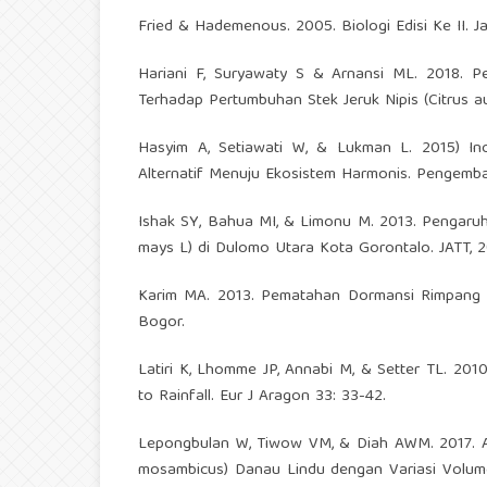
Fried & Hademenous. 2005. Biologi Edisi Ke II. Ja
Hariani F, Suryawaty S & Arnansi ML. 2018.
Terhadap Pertumbuhan Stek Jeruk Nipis (Citrus aur
Hasyim A, Setiawati W, & Lukman L. 2015) I
Alternatif Menuju Ekosistem Harmonis. Pengembang
Ishak SY, Bahua MI, & Limonu M. 2013. Pengar
mays L) di Dulomo Utara Kota Gorontalo. JATT, 2(
Karim MA. 2013. Pematahan Dormansi Rimpang Kaem
Bogor.
Latiri K, Lhomme JP, Annabi M, & Setter TL. 2010.
to Rainfall. Eur J Aragon 33: 33-42.
Lepongbulan W, Tiwow VM, & Diah AWM. 2017. An
mosambicus) Danau Lindu dengan Variasi Volume