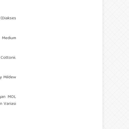
(Diakses
g Medium
ottonii.
y Mildew
ngan MOL
 Variasi