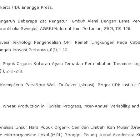
karta (ID). Erlangga Press.
 Pengaruh Beberapa Zat Pengatur Tumbuh Alami Dengan Lama Pe
antifolia Swingle). AGRIUM: Jurnal Ilmu Pertanian, 21(2), 119-126.
novasi Teknologi Pengendalian OPT Ramah Lingkungan Pada Caba
an Inovasi Pertanian, 8(1), 1-10.
uh Pupuk Organik Kotoran Ayam Terhadap Pertumbuhan Tanaman Jag
1), 210-218.
pferia Parviflora Wall. Ex Baker. [skripsi]. Bogor (ID): Institut 
 Wheat Production in Tunisia: Progress, Inter-Annual Variability, and
alisis Unsur Hara Pupuk Organik Cair dari Limbah Ikan Mujair (Or
 Mikroorganisme Lokal (MOL) Bonggol Pisang. Jurnal Akademika Kim