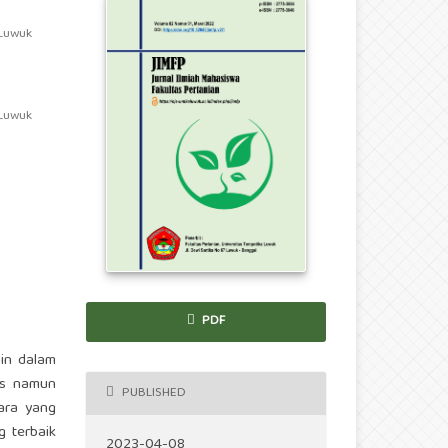
 Luwuk
 Luwuk
PDF
in dalam
is namun
PUBLISHED
ara yang
g terbaik
2023-04-08