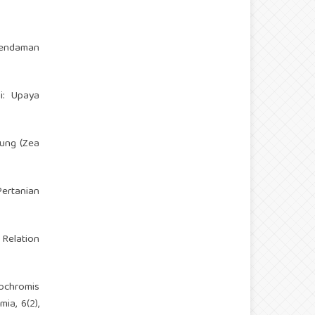
rendaman
i: Upaya
ung (Zea
Pertanian
 Relation
eochromis
ia, 6(2),