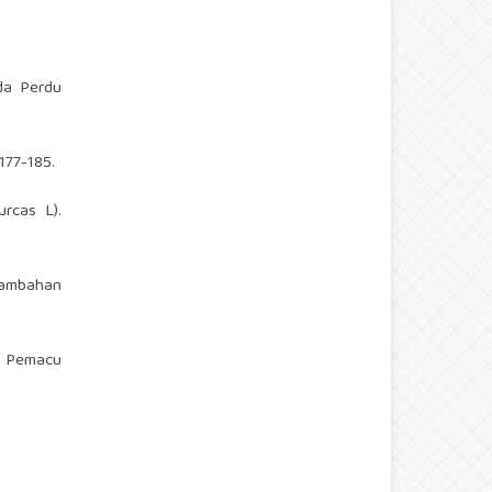
da Perdu
177-185.
rcas L).
nambahan
ai Pemacu