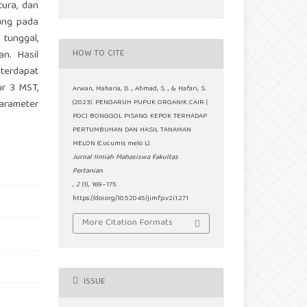
tura, dan
ung pada
tunggal,
HOW TO CITE
an. Hasil
terdapat
ur 3 MST,
Arwan, Maharia, D. ., Ahmad, S. ., & Hafari, S.
parameter
(2023). PENGARUH PUPUK ORGANIK CAIR (
POC) BONGGOL PISANG KEPOK TERHADAP
PERTUMBUHAN DAN HASIL TANAMAN
MELON (Cucumis melo L).
Jurnal Ilmiah Mahasiswa Fakultas
Pertanian
,
2
(1), 169–175.
https://doi.org/10.52045/jimfp.v2i1.271
More Citation Formats
ISSUE