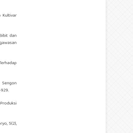
Kultivar
ibit dan
engawasan
Terhadap
n Sengon
-929.
Produksi
yo, 5(2),