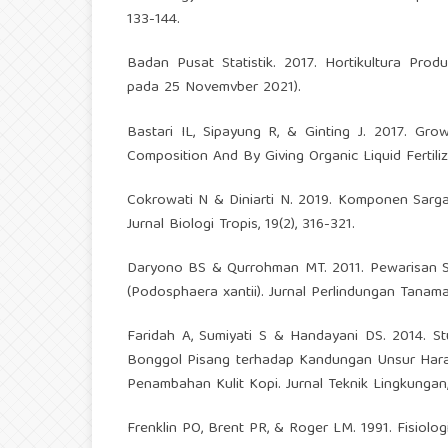
133-144.
Badan Pusat Statistik. 2017. Hortikultura Pr
pada 25 Novemvber 2021).
Bastari IL, Sipayung R, & Ginting J. 2017. G
Composition And By Giving Organic Liquid Fertiliz
Cokrowati N & Diniarti N. 2019. Komponen Sar
Jurnal Biologi Tropis, 19(2), 316-321.
Daryono BS & Qurrohman MT. 2011. Pewarisan 
(Podosphaera xantii). Jurnal Perlindungan Tanaman
Faridah A, Sumiyati S & Handayani DS. 2014. 
Bonggol Pisang terhadap Kandungan Unsur Hara 
Penambahan Kulit Kopi. Jurnal Teknik Lingkungan, 3
Frenklin PO, Brent PR, & Roger LM. 1991. Fisiolog