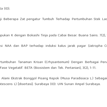
a (ID).
. Uji Beberapa Zat pengatur Tumbuh Terhadap Pertumbuhan Stek La
upukan K dengan Bokashi Tinja pada Cabai Besar. Buana Sains. 7(2), 
asi NAA dan BAP terhadap induksi kalus jarak pagar (Jatropha Cu
ertumbuhan Tanaman Krisan (Crhysantemum) Dengan Berbagai Pe
 Vegetatif. BETA (Biosistem dan Tek. Pertanian), 3(2), 1-11.
h Alami Ekstrak Bonggol Pisang Kepok (Musa Paradisiaca L.) Sebag
scens L) [disertasi]. Surabaya (ID): UIN Sunan Ampel Surabaya.