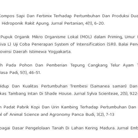
Kompos Sapi Dan Fertimix Terhadap Pertumbuhan Dan Produksi Dua 
idroponik Rakit Apung. Jurnal Pertanian, 4(1), 6-20.
 Pupuk Organik Mikro Organisme Lokal (MOL) dalam Priming, Umur B
va L) Uji Coba Penerapan System of Intensification (SRI). Balai P
ovinsi Daerah Istimewa Yogyakarta.
Buah Pada Pohon Dan Pemberian Tepung Cangkang Telur Ayam 
a Padi, 5(1), 46-51.
idup Dan Kualitas Pertumbuhan Trembesi (Samanea saman) Da
kas Tambang Intan Di Shade House. Jurnal Sylva Scienteae, 2(5), 922
ah Padat Pabrik Kopi Dan Urin Kambing Terhadap Pertumbuhan Dan 
l of Animal Science and Agronomy Panca Budi, 3(2), 7-13
agai Dasar Pengelolaan Tanah Di Lahan Kering Madura. Jurnal Embr