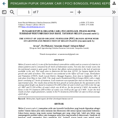
PENGARUH PUPUK ORGANIK CAIR ( POC) BONGGOL PISANG KEPOK TERHADAP PERTUMBUHAN DAN HASIL TANAMAN MELON (Cucumis melo L)