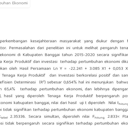
buhan Ekonomi
perkembangan kesejahteraan masyarakat yang diukur dengan 
or. Permasalahan dari penelitian ini untuk melihat pengaruh tena
 ekonomi di Kabupaten Banggai tahun 2015-2020 secara signifikan
aga Kerja Produktif dan investasi terhadap pertumbuhan ekonomi di
njukan oleh Hasil Persamaan Ln Y = -22.241 + 3.085 X1 + 0,053 X
 Tenaga Kerja Produktif dan Investasi berkorelasi positif dan sa
2
efisien Determinasi (R
) sebesar 0,654% hal ini menunjukan bahw
aruh 65,4% terhadap pertumbuhan ekonomi, dan lebihnya dipengar
sial, hasil yang diperoleh Tenaga Kerja Produktif berpengaruh po
omi kabupaten banggai, nilai dari hasil uji t diperoleh Nilai t
hitu
api tidak signifikan terhadap pertumbuhan ekonomi kabupaten bangga
t
2.35336. Secara simultan, diperoleh nilai F
2.833< Fta
tabel
hitung
asi tidak berpengaruh secara signifikan terhadap pertumbuhan ek