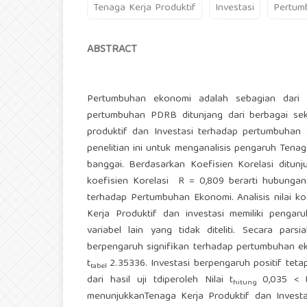
Tenaga Kerja Produktif
Investasi
Pertum
ABSTRACT
Pertumbuhan ekonomi adalah sebagian dari 
pertumbuhan PDRB ditunjang dari berbagai sekt
produktif dan Investasi terhadap pertumbuhan
penelitian ini untuk menganalisis pengaruh Ten
banggai. Berdasarkan Koefisien Korelasi ditu
koefisien Korelasi R = 0,809 berarti hubungan
terhadap Pertumbuhan Ekonomi. Analisis nilai ko
Kerja Produktif dan investasi memiliki peng
variabel lain yang tidak diteliti. Secara par
berpengaruh signifikan terhadap pertumbuhan ekon
t
2.35336. Investasi berpengaruh positif tet
tabel
dari hasil uji tdiperoleh Nilai t
0,035 < 
hitung
menunjukkanTenaga Kerja Produktif dan Invest