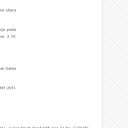
esi Utara
erja pada
s. 3 (1):
rnal Gama
91-2011.