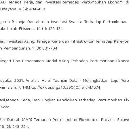
 PAD, Tenaga Kerja, dan Investasi terhadap Pertumbuhan Ekonomi di
Udayana. 4 (5): 434-450
. Pengaruh Belanja Daerah dan Investasi Swasta Terhadap Pertumbuha
 Ilmiah Efisiensi. 14 (1): 122-134
eri, Investasi Asing, Tenaga Kerja dan Infrastruktur Terhadap Pereko
an Pembangunan. 1 (3): 631-704
ar Negeri Dan Penanaman Modal Asing Terhadap Pertumbuhan Ekonomi
Gustika. 2021. Analisis Halal Tourism Dalam Meningkatkan Laju Pe
i Islam. 7: 1-9.
http://dx.doi.org./10.29040/jiei.v7il.1574
tasi,Tenaga Kerja, Dan Tingkat Pendidikan Terhadap Pertumbuhan E
/Kota
n Asli Daerah (PAD) Terhadap Pertumbuhan Ekonomi di Provinsi Sulaw
16 (2): 243-254.