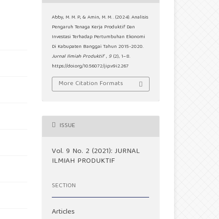
Abby, M. M. P., & Amin, M. M. . (2024). Analisis
Pengaruh Tenaga Kerja Produktif Dan
Investasi Terhadap Pertumbuhan Ekonomi
Di Kabupaten Banggai Tahun 2015-2020.
Jurnal Ilmiah Produktif
,
9
(2), 1–8.
https://doi.org/10.56072/jip.v9i2.267
More Citation Formats
ISSUE
Vol. 9 No. 2 (2021): JURNAL
ILMIAH PRODUKTIF
SECTION
Articles