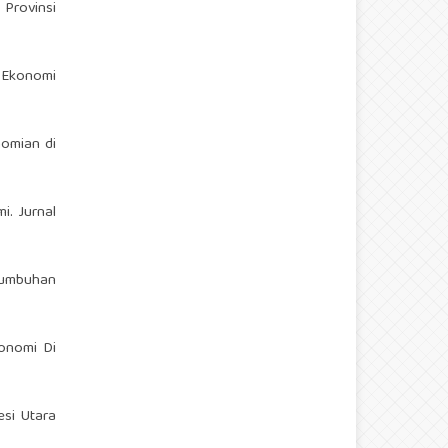
 Provinsi
n Ekonomi
nomian di
. Jurnal
rtumbuhan
konomi Di
esi Utara