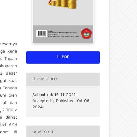
besarnya
ga kerja
PDF
. Tujuan
kabupaten
2. Besar
PUBLISHED
ngat kuat
a Tenaga
Submitted: 16-11-2021;
uhi oleh
Accepted: ; Published: 06-06-
sitif dan
2024
2.380 >
ng
i dilihat
bel 6,94
onomi di
HOW TO CITE