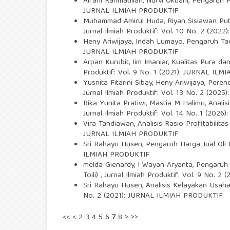
Alfani Rahmatillah, Nurvi Oktiani,
Pengaruh 
JURNAL ILMIAH PRODUKTIF
Muhammad Amirul Huda, Riyan Sisiawan Put
Jurnal Ilmiah Produktif: Vol. 10 No. 2 (20
Heny Ariwijaya, Indah Lumayo,
Pengaruh Ta
JURNAL ILMIAH PRODUKTIF
Arpan Kurubit, Iim Imaniar,
Kualitas Pura da
Produktif: Vol. 9 No. 1 (2021): JURNAL IL
Yusnita Fitarini Sibay, Heny Ariwijaya,
Peren
Jurnal Ilmiah Produktif: Vol. 13 No. 2 (20
Rika Yunita Pratiwi, Mastia M Halimu,
Anali
Jurnal Ilmiah Produktif: Vol. 14 No. 1 (20
Vira Tandiawan,
Analisis Rasio Profitabili
JURNAL ILMIAH PRODUKTIF
Sri Rahayu Husen,
Pengaruh Harga Jual Oli
ILMIAH PRODUKTIF
melda Gienardy, I Wayan Aryanta,
Pengaruh 
Toili)
,
Jurnal Ilmiah Produktif: Vol. 9 No. 
Sri Rahayu Husen,
Analisis Kelayakan Usa
No. 2 (2021): JURNAL ILMIAH PRODUKTIF
<<
<
2
3
4
5
6
7
8
>
>>