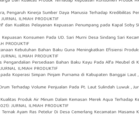
Harga Dan Kualitas Produk Terhadap Kepuasan Konsumen Produk H
ra,
Pengaruh Kinerja Sumber Daya Manusia Terhadap Kredibilitas Per
22): JURNAL ILMIAH PRODUKTIF
rif dan Kualitas Pelayanan Kepuasan Penumpang pada Kapal Soby S
n Kepuasan Konsumen Pada UD. Sari Murni Desa Sindang Sari Kecam
MIAH PRODUKTIF
canaan Kebutuhan Bahan Baku Guna Meningkatkan Efisiensi Produks
25): JURNAL ILMIAH PRODUKTIF
sis Pengandalian Persediaan Bahan Baku Kayu Pada Alfa Meubel di
26): JURNAL ILMIAH PRODUKTIF
tas pada Koperasi Simpan Pinjam Purnama di Kabupaten Banggai Laut
 Drum Terhadap Volume Penjualan Pada Pt. Laut Sulindah Luwuk
,
Ju
Kualitas Produk Air Minum Dalam Kemasan Merek Aqua Terhadap K
2 (2021): JURNAL ILMIAH PRODUKTIF
ha Ternak Ayam Ras Petelur Di Desa Cemerlang Kecamatan Masama