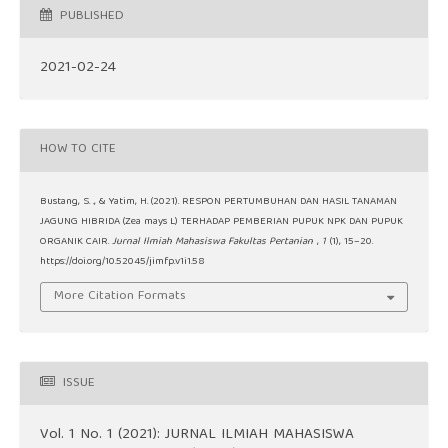
PUBLISHED
2021-02-24
HOW TO CITE
Bustang, S. ., & Yatim, H. (2021). RESPON PERTUMBUHAN DAN HASIL TANAMAN
JAGUNG HIBRIDA (Zea mays L) TERHADAP PEMBERIAN PUPUK NPK DAN PUPUK
ORGANIK CAIR.
Jurnal Ilmiah Mahasiswa Fakultas Pertanian
,
1
(1), 15–20.
https://doi.org/10.52045/jimfp.v1i1.58
More Citation Formats
ISSUE
Vol. 1 No. 1 (2021): JURNAL ILMIAH MAHASISWA