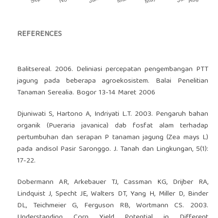
REFERENCES
Balitsereal. 2006. Deliniasi percepatan pengembangan PTT
jagung pada beberapa agroekosistem. Balai Penelitian
Tanaman Serealia. Bogor 13-14 Maret 2006
Djuniwati S, Hartono A, Indriyati L.T. 2003. Pengaruh bahan
organik (Pueraria javanica) dab fosfat alam terhadap
pertumbuhan dan serapan P tanaman jagung (Zea mays L)
pada andisol Pasir Saronggo. J. Tanah dan Lingkungan, 5(1):
17-22.
Dobermann AR, Arkebauer TJ, Cassman KG, Drijber RA,
Lindquist J, Specht JE, Walters DT, Yang H, Miller D, Binder
DL, Teichmeier G, Ferguson RB, Wortmann CS. 2003.
Understanding Corn Yield Potential in Different