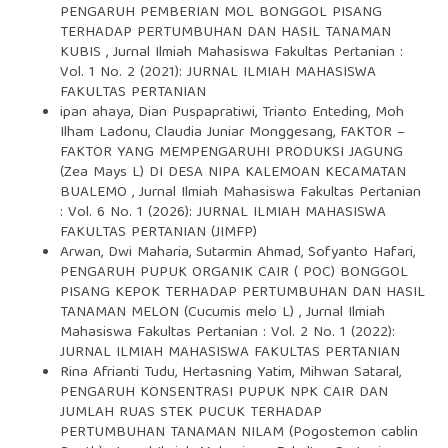
PENGARUH PEMBERIAN MOL BONGGOL PISANG
TERHADAP PERTUMBUHAN DAN HASIL TANAMAN
KUBIS
,
Jurnal Ilmiah Mahasiswa Fakultas Pertanian :
Vol. 1 No. 2 (2021): JURNAL ILMIAH MAHASISWA
FAKULTAS PERTANIAN
ipan ahaya, Dian Puspapratiwi, Trianto Enteding, Moh
Ilham Ladonu, Claudia Juniar Monggesang,
FAKTOR –
FAKTOR YANG MEMPENGARUHI PRODUKSI JAGUNG
(Zea Mays L) DI DESA NIPA KALEMOAN KECAMATAN
BUALEMO
,
Jurnal Ilmiah Mahasiswa Fakultas Pertanian
: Vol. 6 No. 1 (2026): JURNAL ILMIAH MAHASISWA
FAKULTAS PERTANIAN (JIMFP)
Arwan, Dwi Maharia, Sutarmin Ahmad, Sofyanto Hafari,
PENGARUH PUPUK ORGANIK CAIR ( POC) BONGGOL
PISANG KEPOK TERHADAP PERTUMBUHAN DAN HASIL
TANAMAN MELON (Cucumis melo L)
,
Jurnal Ilmiah
Mahasiswa Fakultas Pertanian : Vol. 2 No. 1 (2022):
JURNAL ILMIAH MAHASISWA FAKULTAS PERTANIAN
Rina Afrianti Tudu, Hertasning Yatim, Mihwan Sataral,
PENGARUH KONSENTRASI PUPUK NPK CAIR DAN
JUMLAH RUAS STEK PUCUK TERHADAP
PERTUMBUHAN TANAMAN NILAM (Pogostemon cablin