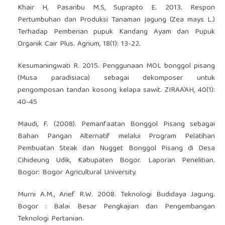
Khair H, Pasaribu M.S, Suprapto E. 2013. Respon
Pertumbuhan dan Produksi Tanaman jagung (Zea mays L.)
Terhadap Pemberian pupuk Kandang Ayam dan Pupuk
Organik Cair Plus. Agrium, 18(1): 13-22.
Kesumaningwati R. 2015. Penggunaan MOL bonggol pisang
(Musa paradisiaca) sebagai dekomposer untuk
pengomposan tandan kosong kelapa sawit. ZIRAA’AH, 40(1):
40-45
Maudi, F. (2008). Pemanfaatan Bonggol Pisang sebagai
Bahan Pangan Alternatif melalui Program Pelatihan
Pembuatan Steak dan Nugget Bonggol Pisang di Desa
Cihideung Udik, Kabupaten Bogor. Laporan Penelitian.
Bogor: Bogor Agricultural University.
Murni A.M., Arief R.W. 2008. Teknologi Budidaya Jagung.
Bogor : Balai Besar Pengkajian dan Pengembangan
Teknologi Pertanian.