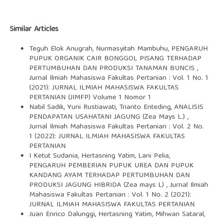
Similar Articles
Teguh Elok Anugrah, Nurmasyitah Mambuhu,
PENGARUH
PUPUK ORGANIK CAIR BONGGOL PISANG TERHADAP
PERTUMBUHAN DAN PRODUKSI TANAMAN BUNCIS
,
Jurnal Ilmiah Mahasiswa Fakultas Pertanian : Vol. 1 No. 1
(2021): JURNAL ILMIAH MAHASISWA FAKULTAS
PERTANIAN (JIMFP) Volume 1 Nomor 1
Nabil Sadik, Yuni Rustiawati, Trianto Enteding,
ANALISIS
PENDAPATAN USAHATANI JAGUNG (Zea Mays L.)
,
Jurnal Ilmiah Mahasiswa Fakultas Pertanian : Vol. 2 No.
1 (2022): JURNAL ILMIAH MAHASISWA FAKULTAS
PERTANIAN
I Ketut Sudania, Hertasning Yatim, Lani Pelia,
PENGARUH PEMBERIAN PUPUK UREA DAN PUPUK
KANDANG AYAM TERHADAP PERTUMBUHAN DAN
PRODUKSI JAGUNG HIBRIDA (Zea mays L)
,
Jurnal Ilmiah
Mahasiswa Fakultas Pertanian : Vol. 1 No. 2 (2021):
JURNAL ILMIAH MAHASISWA FAKULTAS PERTANIAN
Juan Enrico Dalunggi, Hertasning Yatim, Mihwan Sataral,