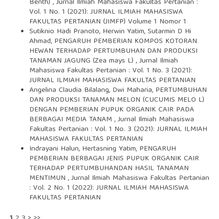
Benth)
,
Jurnal Ilmiah Mahasiswa Fakultas Pertanian :
Vol. 1 No. 1 (2021): JURNAL ILMIAH MAHASISWA
FAKULTAS PERTANIAN (JIMFP) Volume 1 Nomor 1
Sutiknio Hadi Pranoto, Herwin Yatim, Sutarmin D Hi
Ahmad,
PENGARUH PEMBERIAN KOMPOS KOTORAN
HEWAN TERHADAP PERTUMBUHAN DAN PRODUKSI
TANAMAN JAGUNG (Zea mays L)
,
Jurnal Ilmiah
Mahasiswa Fakultas Pertanian : Vol. 1 No. 3 (2021):
JURNAL ILMIAH MAHASISWA FAKULTAS PERTANIAN
Angelina Claudia Bilalang, Dwi Maharia,
PERTUMBUHAN
DAN PRODUKSI TANAMAN MELON (CUCUMIS MELO L)
DENGAN PEMBERIAN PUPUK ORGANIK CAIR PADA
BERBAGAI MEDIA TANAM
,
Jurnal Ilmiah Mahasiswa
Fakultas Pertanian : Vol. 1 No. 3 (2021): JURNAL ILMIAH
MAHASISWA FAKULTAS PERTANIAN
Indrayani Halun, Hertasning Yatim,
PENGARUH
PEMBERIAN BERBAGAI JENIS PUPUK ORGANIK CAIR
TERHADAP PERTUMBUHANDAN HASIL TANAMAN
MENTIMUN
,
Jurnal Ilmiah Mahasiswa Fakultas Pertanian
: Vol. 2 No. 1 (2022): JURNAL ILMIAH MAHASISWA
FAKULTAS PERTANIAN
1
2
3
>
>>