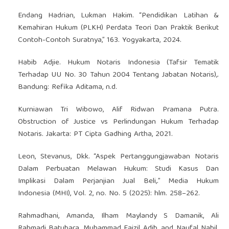
Endang Hadrian, Lukman Hakim. “Pendidikan Latihan &
Kemahiran Hukum (PLKH) Perdata Teori Dan Praktik Berikut
Contoh-Contoh Suratnya,” 163. Yogyakarta, 2024.
Habib Adjie. Hukum Notaris Indonesia (Tafsir Tematik
Terhadap UU No. 30 Tahun 2004 Tentang Jabatan Notaris),.
Bandung: Refika Aditama, n.d.
Kurniawan Tri Wibowo, Alif Ridwan Pramana Putra.
Obstruction of Justice vs Perlindungan Hukum Terhadap
Notaris. Jakarta: PT Cipta Gadhing Artha, 2021.
Leon, Stevanus, Dkk. “Aspek Pertanggungjawaban Notaris
Dalam Perbuatan Melawan Hukum: Studi Kasus Dan
Implikasi Dalam Perjanjian Jual Beli,.” Media Hukum
Indonesia (MHI), Vol. 2, no. No. 5 (2025): hlm. 258–262.
Rahmadhani, Amanda, Ilham Maylandy S Damanik, Ali
Rahmadi Batubara, Muhammad Faizil Adib, and Naufal Nabil.