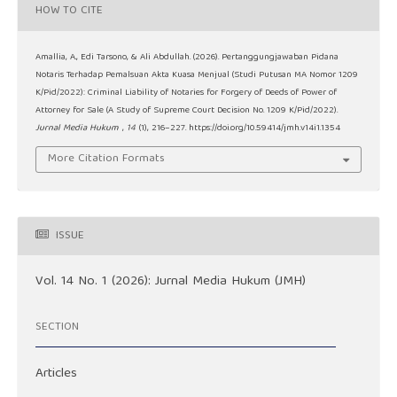
HOW TO CITE
Amallia, A., Edi Tarsono, & Ali Abdullah. (2026). Pertanggungjawaban Pidana
Notaris Terhadap Pemalsuan Akta Kuasa Menjual (Studi Putusan MA Nomor 1209
K/Pid/2022): Criminal Liability of Notaries for Forgery of Deeds of Power of
Attorney for Sale (A Study of Supreme Court Decision No. 1209 K/Pid/2022).
Jurnal Media Hukum
,
14
(1), 216–227. https://doi.org/10.59414/jmh.v14i1.1354
More Citation Formats
ISSUE
Vol. 14 No. 1 (2026): Jurnal Media Hukum (JMH)
SECTION
Articles