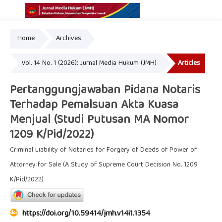
Home
Archives
Online ISSN: 2775-7595
Print ISSN: 2337-5302
Vol. 14 No. 1 (2026): Jurnal Media Hukum (JMH)
Articles
Pertanggungjawaban Pidana Notaris
Terhadap Pemalsuan Akta Kuasa
Menjual (Studi Putusan MA Nomor
1209 K/Pid/2022)
Criminal Liability of Notaries for Forgery of Deeds of Power of
Attorney for Sale (A Study of Supreme Court Decision No. 1209
K/Pid/2022)
https://doi.org/10.59414/jmh.v14i1.1354