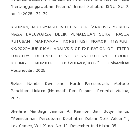
“Pertanggungjawaban Pidana.” Jurnal Sahabat ISNU SU 2,
no. 1 (2025): 73–79.
RAHMAN, MUHAMMAD RAFLI N U R. “ANALISIS YURIDIS
MASA DALUWARSA DELIK PEMALSUAN SURAT PASCA
PUTUSAN MAHKAMAH KONSTITUSI NOMOR 118/PUU-
XX/2022= JURIDICAL ANALYSIS OF EXPIRATION OF LETTER
FORGERY DEFENSE POST CONSTITUTIONAL COURT
RULING NUMBER 118/PUU-XX/2022.” Universitas
Hasanuddin, 2025.
Rizkia, Nanda Dwi, and Hardi Fardiansyah. Metode
Penelitian Hukum (Normatif Dan Empiris). Penerbit Widina,
2023.
Sherlina Mandagi, Jeanita A. Kermite, dan Butje Tampi.
“‘Pemidanaan Percobaan Kejahatan Dalam Delik Aduan.’” ,
Lex Crimen, Vol. X, no. No. 13, Desember (n.d.): hlm. 35.