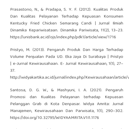
Prasastono, N., & Pradapa, S. Y. F. (2012). Kualitas Produk
Dan Kualitas Pelayanan Terhadap Kepuasan Konsumen
Kentucky Fried Chicken Semarang Candi | Jurnal Ilmiah
Dinamika Kepariwisataan. Dinamika Pariwisata, 11(2), 13–23.
https://unisbank.ac.id/ojs/index.php/pdk1/article/view/1716
Pristyo, M. (2013). Pengaruh Produk Dan Harga Terhadap
Volume Penjualan Pada UD. Eka Jaya Di Surabaya | Pristyo
| e-Jurnal Kewirausahaan. E- Jurnal Kewirausahaan, 1(1), 27–
37.
http://widyakartika.ac.id/jurnal/index.php/Kewirausahaan/article
Santosa, D. G. W., & Mashyuni, I. A. (2021). Pengaruh
Promosi dan Kualitas Pelayanan terhadap Kepuasan
Pelanggan Grab di Kota Denpasar. Widya Amrita: Jurnal
Manajemen, Kewirausahaan Dan Parwisata, 1(1), 290–302.
https://doi.org/10.32795/WIDYAAMRITA.V1I1.1176