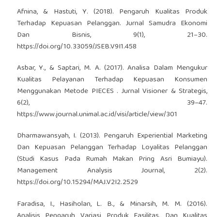
Afnina, & Hastuti, Y. (2018). Pengaruh Kualitas Produk
Terhadap Kepuasan Pelanggan. Jurnal Samudra Ekonomi
Dan Bisnis, 9(1), 21–30.
https://doi.org/10.33059/JSEB.V9I1.458
Asbar, Y., & Saptari, M. A. (2017). Analisa Dalam Mengukur
Kualitas Pelayanan Terhadap Kepuasan Konsumen
Menggunakan Metode PIECES . Jurnal Visioner & Strategis,
6(2), 39–47.
https://www.journal.unimal.ac.id/visi/article/view/301
Dharmawansyah, I. (2013). Pengaruh Experiential Marketing
Dan Kepuasan Pelanggan Terhadap Loyalitas Pelanggan
(Studi Kasus Pada Rumah Makan Pring Asri Bumiayu).
Management Analysis Journal, 2(2).
https://doi.org/10.15294/MAJ.V2I2.2529
Faradisa, I., Hasiholan, L. B., & Minarsih, M. M. (2016).
Analisis Pengaruh Variasi Produk Fasilitas, Dan Kualitas