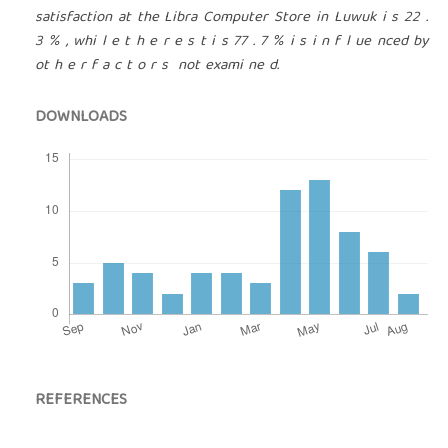
satisfaction at the Libra Computer Store in Luwuk i s 22 .
3 % , whi l e t h e r e s t i s 77 . 7 % i s i n f l ue nced by
ot h e r f a c t o r s not exami ne d.
DOWNLOADS
REFERENCES