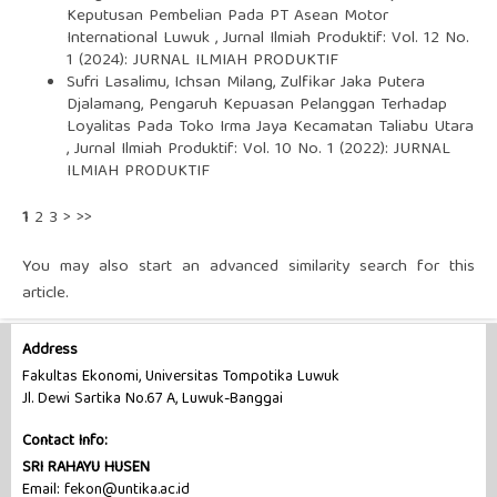
Keputusan Pembelian Pada PT Asean Motor
International Luwuk
,
Jurnal Ilmiah Produktif: Vol. 12 No.
1 (2024): JURNAL ILMIAH PRODUKTIF
Sufri Lasalimu, Ichsan Milang, Zulfikar Jaka Putera
Djalamang,
Pengaruh Kepuasan Pelanggan Terhadap
Loyalitas Pada Toko Irma Jaya Kecamatan Taliabu Utara
,
Jurnal Ilmiah Produktif: Vol. 10 No. 1 (2022): JURNAL
ILMIAH PRODUKTIF
1
2
3
>
>>
You may also
start an advanced similarity search
for this
article.
Address
Fakultas Ekonomi, Universitas Tompotika Luwuk
Jl. Dewi Sartika No.67 A, Luwuk-Banggai
Contact Info:
SRI RAHAYU HUSEN
Email: fekon@untika.ac.id