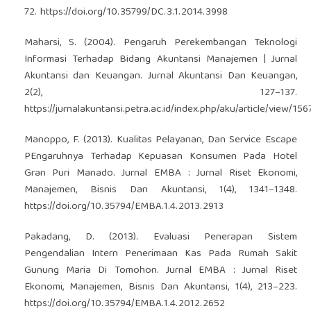
72.
https://doi.org/10.35799/DC.3.1.2014.3998
Maharsi, S. (2004). Pengaruh Perekembangan Teknologi
Informasi Terhadap Bidang Akuntansi Manajemen | Jurnal
Akuntansi dan Keuangan. Jurnal Akuntansi Dan Keuangan,
2(2), 127–137.
https://jurnalakuntansi.petra.ac.id/index.php/aku/article/view/156
Manoppo, F. (2013). Kualitas Pelayanan, Dan Service Escape
PEngaruhnya Terhadap Kepuasan Konsumen Pada Hotel
Gran Puri Manado. Jurnal EMBA : Jurnal Riset Ekonomi,
Manajemen, Bisnis Dan Akuntansi, 1(4), 1341–1348.
https://doi.org/10.35794/EMBA.1.4.2013.2913
Pakadang, D. (2013). Evaluasi Penerapan Sistem
Pengendalian Intern Penerimaan Kas Pada Rumah Sakit
Gunung Maria Di Tomohon. Jurnal EMBA : Jurnal Riset
Ekonomi, Manajemen, Bisnis Dan Akuntansi, 1(4), 213–223.
https://doi.org/10.35794/EMBA.1.4.2012.2652