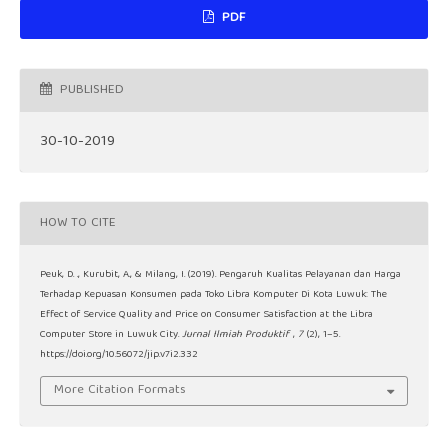
PDF
PUBLISHED
30-10-2019
HOW TO CITE
Peuk, D. ., Kurubit, A., & Milang, I. (2019). Pengaruh Kualitas Pelayanan dan Harga
Terhadap Kepuasan Konsumen pada Toko Libra Komputer Di Kota Luwuk: The
Effect of Service Quality and Price on Consumer Satisfaction at the Libra
Computer Store in Luwuk City.
Jurnal Ilmiah Produktif
,
7
(2), 1–5.
https://doi.org/10.56072/jip.v7i2.332
More Citation Formats