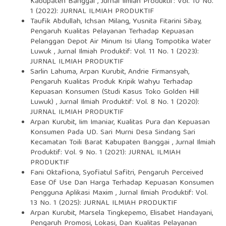
Kabupaten Banggai
,
Jurnal Ilmiah Produktif: Vol. 10 No.
1 (2022): JURNAL ILMIAH PRODUKTIF
Taufik Abdullah, Ichsan Milang, Yusnita Fitarini Sibay,
Pengaruh Kualitas Pelayanan Terhadap Kepuasan
Pelanggan Depot Air Minum Isi Ulang Tompotika Water
Luwuk
,
Jurnal Ilmiah Produktif: Vol. 11 No. 1 (2023):
JURNAL ILMIAH PRODUKTIF
Sarlin Lahuma, Arpan Kurubit, Andrie Firmansyah,
Pengaruh Kualitas Produk Kripik Wahyu Terhadap
Kepuasan Konsumen (Studi Kasus Toko Golden Hill
Luwuk)
,
Jurnal Ilmiah Produktif: Vol. 8 No. 1 (2020):
JURNAL ILMIAH PRODUKTIF
Arpan Kurubit, Iim Imaniar,
Kualitas Pura dan Kepuasan
Konsumen Pada UD. Sari Murni Desa Sindang Sari
Kecamatan Toili Barat Kabupaten Banggai
,
Jurnal Ilmiah
Produktif: Vol. 9 No. 1 (2021): JURNAL ILMIAH
PRODUKTIF
Fani Oktafiona, Syofiatul Safitri,
Pengaruh Perceived
Ease Of Use Dan Harga Terhadap Kepuasan Konsumen
Pengguna Aplikasi Maxim
,
Jurnal Ilmiah Produktif: Vol.
13 No. 1 (2025): JURNAL ILMIAH PRODUKTIF
Arpan Kurubit, Marsela Tingkepemo, Elisabet Handayani,
Pengaruh Promosi, Lokasi, Dan Kualitas Pelayanan