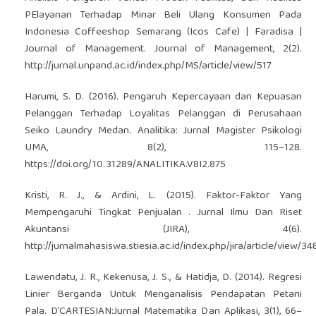
PElayanan Terhadap Minar Beli Ulang Konsumen Pada
Indonesia Coffeeshop Semarang (Icos Cafe) | Faradisa |
Journal of Management. Journal of Management, 2(2).
http://jurnal.unpand.ac.id/index.php/MS/article/view/517
Harumi, S. D. (2016). Pengaruh Kepercayaan dan Kepuasan
Pelanggan Terhadap Loyalitas Pelanggan di Perusahaan
Seiko Laundry Medan. Analitika: Jurnal Magister Psikologi
UMA, 8(2), 115–128.
https://doi.org/10.31289/ANALITIKA.V8I2.875
Kristi, R. J., & Ardini, L. (2015). Faktor-Faktor Yang
Mempengaruhi Tingkat Penjualan . Jurnal Ilmu Dan Riset
Akuntansi (JIRA), 4(6).
http://jurnalmahasiswa.stiesia.ac.id/index.php/jira/article/view/34
Lawendatu, J. R., Kekenusa, J. S., & Hatidja, D. (2014). Regresi
Linier Berganda Untuk Menganalisis Pendapatan Petani
Pala. D’CARTESIAN:Jurnal Matematika Dan Aplikasi, 3(1), 66–