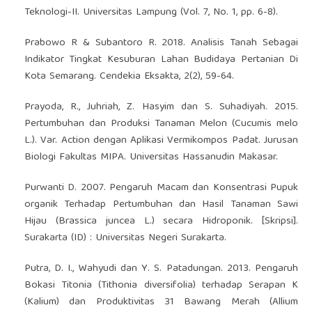
Teknologi-II. Universitas Lampung (Vol. 7, No. 1, pp. 6-8).
Prabowo R & Subantoro R. 2018. Analisis Tanah Sebagai
Indikator Tingkat Kesuburan Lahan Budidaya Pertanian Di
Kota Semarang. Cendekia Eksakta, 2(2), 59-64.
Prayoda, R., Juhriah, Z. Hasyim dan S. Suhadiyah. 2015.
Pertumbuhan dan Produksi Tanaman Melon (Cucumis melo
L.). Var. Action dengan Aplikasi Vermikompos Padat. Jurusan
Biologi Fakultas MIPA. Universitas Hassanudin Makasar.
Purwanti D. 2007. Pengaruh Macam dan Konsentrasi Pupuk
organik Terhadap Pertumbuhan dan Hasil Tanaman Sawi
Hijau (Brassica juncea L.) secara Hidroponik. [Skripsi].
Surakarta (ID) : Universitas Negeri Surakarta.
Putra, D. I., Wahyudi dan Y. S. Patadungan. 2013. Pengaruh
Bokasi Titonia (Tithonia diversifolia) terhadap Serapan K
(Kalium) dan Produktivitas 31 Bawang Merah (Allium