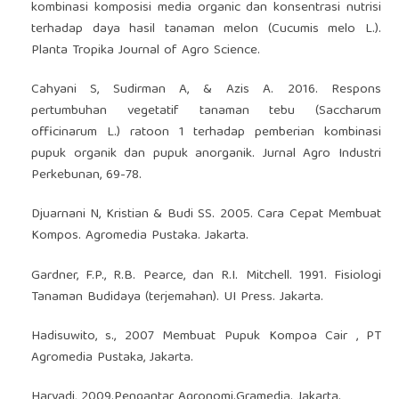
kombinasi komposisi media organic dan konsentrasi nutrisi
terhadap daya hasil tanaman melon (Cucumis melo L.).
Planta Tropika Journal of Agro Science.
Cahyani S, Sudirman A, & Azis A. 2016. Respons
pertumbuhan vegetatif tanaman tebu (Saccharum
officinarum L.) ratoon 1 terhadap pemberian kombinasi
pupuk organik dan pupuk anorganik. Jurnal Agro Industri
Perkebunan, 69-78.
Djuarnani N, Kristian & Budi SS. 2005. Cara Cepat Membuat
Kompos. Agromedia Pustaka. Jakarta.
Gardner, F.P., R.B. Pearce, dan R.I. Mitchell. 1991. Fisiologi
Tanaman Budidaya (terjemahan). UI Press. Jakarta.
Hadisuwito, s., 2007 Membuat Pupuk Kompoa Cair , PT
Agromedia Pustaka, Jakarta.
Haryadi, 2009.Pengantar Agronomi.Gramedia. Jakarta.