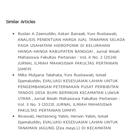
Similar Articles
Ruslan A Zaenuddin, Askari Banaali, Yuni Rustiawati,
ANALISIS PENENTUAN HARGA JUAL TANAMAN SELADA
PADA USAHATANI HIDROPONIK DI KELURAHAN
HANGA-HANGA KABUPATEN BANGGAI
,
Jurnal Ilmiah
Mahasiswa Fakultas Pertanian : Vol. 4 No. 2 (2024):
JURNAL ILMIAH MAHASISWA FAKULTAS PERTANIAN
(JIMFP)
Milta Mulyana Talahata, Yuni Rustiawati, Ismail
Djamaluddin,
EVALUASI KESESUAIAN LAHAN UNTUK
PENGEMBANGAN PETERNAKAN PUSAT PERBIBITAN
TANDOS DESA BUMI BERINGIN KECAMATAN LUWUK
UTARA
,
Jurnal Ilmiah Mahasiswa Fakultas Pertanian :
Vol. 3 No. 3 (2023): JURNAL ILMIAH MAHASISWA
FAKULTAS PERTANIAN (JIMFP)
Rinawati, Hertasning Yatim, Herwin Yatim, Ismail
Djamaluddin,
EVALUASI KESESUAIAN LAHAN UNTUK
TANAMAN JAGUNG (Zea mays.L) DI KECAMATAN