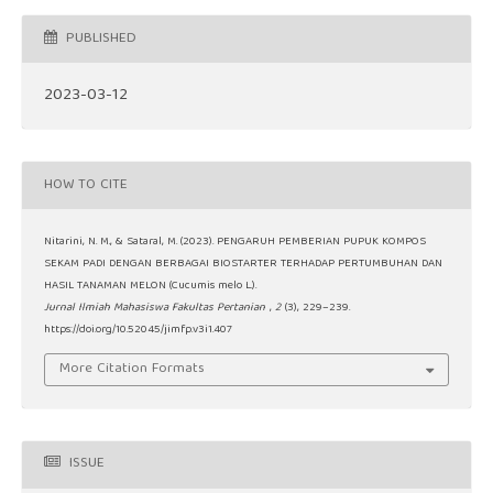
PUBLISHED
2023-03-12
HOW TO CITE
Nitarini, N. M., & Sataral, M. (2023). PENGARUH PEMBERIAN PUPUK KOMPOS
SEKAM PADI DENGAN BERBAGAI BIOSTARTER TERHADAP PERTUMBUHAN DAN
HASIL TANAMAN MELON (Cucumis melo L.).
Jurnal Ilmiah Mahasiswa Fakultas Pertanian
,
2
(3), 229–239.
https://doi.org/10.52045/jimfp.v3i1.407
More Citation Formats
ISSUE