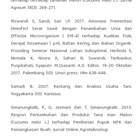
terhadap terhadap tanaman melon (Cucumis melo L.). Jurnal
Agreum 18(3): 269-271.
Riswandi S, Sandi, Sari I.P. 2017. Amoniasi Frementasi
(Amofer) Serat Sawit dengan Penambahan Urea dan
Effectie Microorganism ( EM-4) terhadap Kualitas Fisik,
Derajat Kesamaan ( pH), Bahan Kering dan Bahan Organik.
Prosiding Seminar Nasional Lahan Suboptimal. Herlinda S,
Nirmala K, Novra A, Sahari B, Suwandi, Tanbiaskur,
Puspitahati, Syaputri M.I,Sasanti A.D. Editor. 19-20 Oktober
2017. Palembang (ID): Unsri press. Hlm 638-648.
Samadi B. 2007. Kentang dan Analisis Usaha Tani.
Yogyakarta (ID): Kanisius.
Simanungkalit, P., G. Jasmani dan T. Simanungkalit. 2013.
Respon Pertumbuhan dan Produksi Tana man Melon
(Cucumis melo L.) terhadap Pemberian Pupuk NPK dan
Pemangkasan Buah. Jurnal Online Agroteknologi.