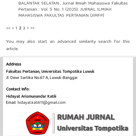
BALANTAK SELATAN
,
Jurnal Ilmiah Mahasiswa Fakultas
Pertanian : Vol. 5 No. 1 (2025): JURNAL ILMIAH
MAHASISWA FAKULTAS PERTANIAN (JIMFP)
<<
<
1
2
3
>
>>
You may also
start an advanced similarity search
for this
article.
Address
Fakultas Pertanian, Universitas Tompotika Luwuk
Jl. Dewi Sartika No.67 A, Luwuk-Banggai
Contact Info:
Hidayat Arismunandar Katili
Email:
hidayat.katili11@gmail.com