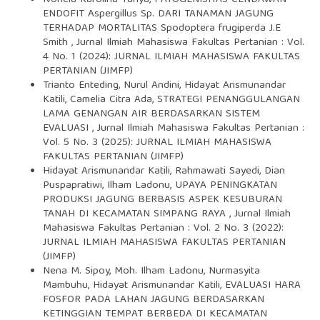
ENDOFIT Aspergillus Sp. DARI TANAMAN JAGUNG
TERHADAP MORTALITAS Spodoptera frugiperda J.E
Smith
,
Jurnal Ilmiah Mahasiswa Fakultas Pertanian : Vol.
4 No. 1 (2024): JURNAL ILMIAH MAHASISWA FAKULTAS
PERTANIAN (JIMFP)
Trianto Enteding, Nurul Andini, Hidayat Arismunandar
Katili, Camelia Citra Ada,
STRATEGI PENANGGULANGAN
LAMA GENANGAN AIR BERDASARKAN SISTEM
EVALUASI
,
Jurnal Ilmiah Mahasiswa Fakultas Pertanian :
Vol. 5 No. 3 (2025): JURNAL ILMIAH MAHASISWA
FAKULTAS PERTANIAN (JIMFP)
Hidayat Arismunandar Katili, Rahmawati Sayedi, Dian
Puspapratiwi, Ilham Ladonu,
UPAYA PENINGKATAN
PRODUKSI JAGUNG BERBASIS ASPEK KESUBURAN
TANAH DI KECAMATAN SIMPANG RAYA
,
Jurnal Ilmiah
Mahasiswa Fakultas Pertanian : Vol. 2 No. 3 (2022):
JURNAL ILMIAH MAHASISWA FAKULTAS PERTANIAN
(JIMFP)
Nena M. Sipoy, Moh. Ilham Ladonu, Nurmasyita
Mambuhu, Hidayat Arismunandar Katili,
EVALUASI HARA
FOSFOR PADA LAHAN JAGUNG BERDASARKAN
KETINGGIAN TEMPAT BERBEDA DI KECAMATAN