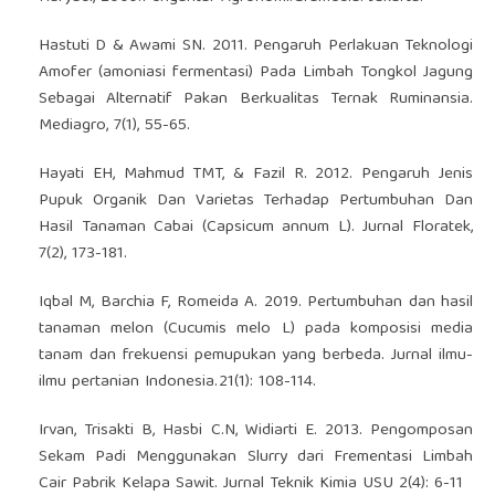
Hastuti D & Awami SN. 2011. Pengaruh Perlakuan Teknologi
Amofer (amoniasi fermentasi) Pada Limbah Tongkol Jagung
Sebagai Alternatif Pakan Berkualitas Ternak Ruminansia.
Mediagro, 7(1), 55-65.
Hayati EH, Mahmud TMT, & Fazil R. 2012. Pengaruh Jenis
Pupuk Organik Dan Varietas Terhadap Pertumbuhan Dan
Hasil Tanaman Cabai (Capsicum annum L). Jurnal Floratek,
7(2), 173-181.
Iqbal M, Barchia F, Romeida A. 2019. Pertumbuhan dan hasil
tanaman melon (Cucumis melo L) pada komposisi media
tanam dan frekuensi pemupukan yang berbeda. Jurnal ilmu-
ilmu pertanian Indonesia.21(1): 108-114.
Irvan, Trisakti B, Hasbi C.N, Widiarti E. 2013. Pengomposan
Sekam Padi Menggunakan Slurry dari Frementasi Limbah
Cair Pabrik Kelapa Sawit. Jurnal Teknik Kimia USU 2(4): 6-11