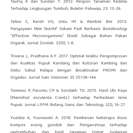
Taufiq A dan Sundari T. 2012. Respon Tanaman Kedelai
Terhadap Lingkungan Tumbuh, Buletin Palawija, 23: 13-26.
Telew C, Kereh VG, Untu IM & Rembet BW. 2013.
Pengayaan Nilai Nutritif Sekam Padi Berbasis Bioteknologi
“Effective Microorganisms” (Em4) Sebagai Bahan Pakan
Organik. Jurnal Zootek. 32(5), 1-8.
Trivana L, Pradhana A.Y. 2017. Optimal Waktu Pengomposan
dan Kualitas Pupuk Kandang dari Kotoran Kambing dan
Debu Sabut Kelapa dengan Bioaktivatar PROMI dan
Orgadec. Jurnal Sain Veteriner 35 (1):136-144.
Tumewu P, Paruntu CP & Sondakh TD. 2015. Hasil Ubi Kayu
(Mannihot esculenta Crantz.) terhadap Perbedaan Jenis
Pupuk. Jurnal LPPM Bidang Sains dan Teknologi, 2(2), 16-27.
Yustitia A, Yusnaweti A. 2018. Pemberian beberapa dosis
kompos eceng gondok dan Pengaruhnya terhadap
pertumbuhan dan hasil tanaman tomat (solanum