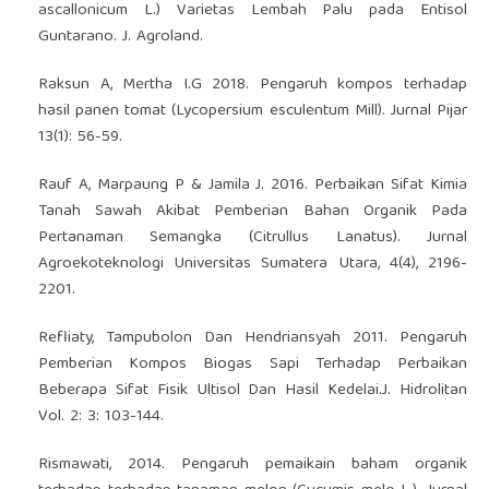
ascallonicum L.) Varietas Lembah Palu pada Entisol
Guntarano. J. Agroland.
Raksun A, Mertha I.G 2018. Pengaruh kompos terhadap
hasil panen tomat (Lycopersium esculentum Mill). Jurnal Pijar
13(1): 56-59.
Rauf A, Marpaung P & Jamila J. 2016. Perbaikan Sifat Kimia
Tanah Sawah Akibat Pemberian Bahan Organik Pada
Pertanaman Semangka (Citrullus Lanatus). Jurnal
Agroekoteknologi Universitas Sumatera Utara, 4(4), 2196-
2201.
Refliaty, Tampubolon Dan Hendriansyah 2011. Pengaruh
Pemberian Kompos Biogas Sapi Terhadap Perbaikan
Beberapa Sifat Fisik Ultisol Dan Hasil Kedelai.J. Hidrolitan
Vol. 2: 3: 103-144.
Rismawati, 2014. Pengaruh pemaikain baham organik