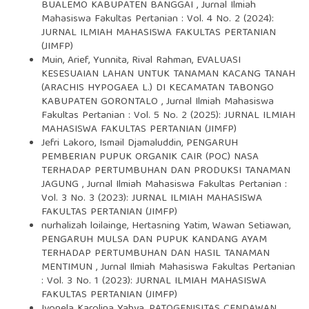
BUALEMO KABUPATEN BANGGAI
,
Jurnal Ilmiah
Mahasiswa Fakultas Pertanian : Vol. 4 No. 2 (2024):
JURNAL ILMIAH MAHASISWA FAKULTAS PERTANIAN
(JIMFP)
Muin, Arief, Yunnita, Rival Rahman,
EVALUASI
KESESUAIAN LAHAN UNTUK TANAMAN KACANG TANAH
(ARACHIS HYPOGAEA L.) DI KECAMATAN TABONGO
KABUPATEN GORONTALO
,
Jurnal Ilmiah Mahasiswa
Fakultas Pertanian : Vol. 5 No. 2 (2025): JURNAL ILMIAH
MAHASISWA FAKULTAS PERTANIAN (JIMFP)
Jefri Lakoro, Ismail Djamaluddin,
PENGARUH
PEMBERIAN PUPUK ORGANIK CAIR (POC) NASA
TERHADAP PERTUMBUHAN DAN PRODUKSI TANAMAN
JAGUNG
,
Jurnal Ilmiah Mahasiswa Fakultas Pertanian :
Vol. 3 No. 3 (2023): JURNAL ILMIAH MAHASISWA
FAKULTAS PERTANIAN (JIMFP)
nurhalizah loilainge, Hertasning Yatim, Wawan Setiawan,
PENGARUH MULSA DAN PUPUK KANDANG AYAM
TERHADAP PERTUMBUHAN DAN HASIL TANAMAN
MENTIMUN
,
Jurnal Ilmiah Mahasiswa Fakultas Pertanian
: Vol. 3 No. 1 (2023): JURNAL ILMIAH MAHASISWA
FAKULTAS PERTANIAN (JIMFP)
Ivonela Karolina Yahya,
PATOGENISITAS CENDAWAN