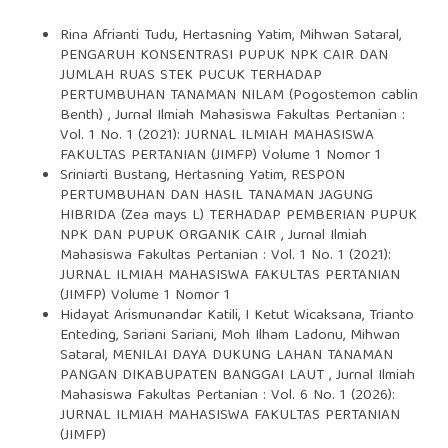
Rina Afrianti Tudu, Hertasning Yatim, Mihwan Sataral,
PENGARUH KONSENTRASI PUPUK NPK CAIR DAN
JUMLAH RUAS STEK PUCUK TERHADAP
PERTUMBUHAN TANAMAN NILAM (Pogostemon cablin
Benth)
,
Jurnal Ilmiah Mahasiswa Fakultas Pertanian :
Vol. 1 No. 1 (2021): JURNAL ILMIAH MAHASISWA
FAKULTAS PERTANIAN (JIMFP) Volume 1 Nomor 1
Sriniarti Bustang, Hertasning Yatim,
RESPON
PERTUMBUHAN DAN HASIL TANAMAN JAGUNG
HIBRIDA (Zea mays L) TERHADAP PEMBERIAN PUPUK
NPK DAN PUPUK ORGANIK CAIR
,
Jurnal Ilmiah
Mahasiswa Fakultas Pertanian : Vol. 1 No. 1 (2021):
JURNAL ILMIAH MAHASISWA FAKULTAS PERTANIAN
(JIMFP) Volume 1 Nomor 1
Hidayat Arismunandar Katili, I Ketut Wicaksana, Trianto
Enteding, Sariani Sariani, Moh Ilham Ladonu, Mihwan
Sataral,
MENILAI DAYA DUKUNG LAHAN TANAMAN
PANGAN DIKABUPATEN BANGGAI LAUT
,
Jurnal Ilmiah
Mahasiswa Fakultas Pertanian : Vol. 6 No. 1 (2026):
JURNAL ILMIAH MAHASISWA FAKULTAS PERTANIAN
(JIMFP)