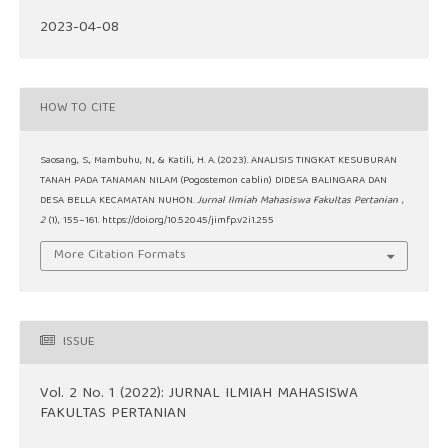
2023-04-08
HOW TO CITE
Saosang, S., Mambuhu, N., & Katili, H. A. (2023). ANALISIS TINGKAT KESUBURAN
TANAH PADA TANAMAN NILAM (Pogostemon cablin) DIDESA BALINGARA DAN
DESA BELLA KECAMATAN NUHON.
Jurnal Ilmiah Mahasiswa Fakultas Pertanian
,
2
(1), 155–161. https://doi.org/10.52045/jimfp.v2i1.255
More Citation Formats
ISSUE
Vol. 2 No. 1 (2022): JURNAL ILMIAH MAHASISWA
FAKULTAS PERTANIAN