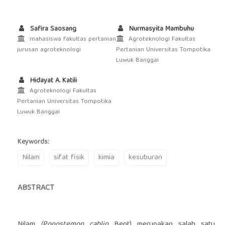
Safira Saosang
Nurmasyita Mambuhu
mahasiswa fakultas pertanian
Agroteknologi Fakultas
jurusan agroteknologi
Pertanian Universitas Tompotika
Luwuk Banggai
Hidayat A. Katili
Agroteknologi Fakultas
Pertanian Universitas Tompotika
Luwuk Banggai
Keywords:
Nilam
sifat fisik
kimia
kesuburan
ABSTRACT
Nilam
(Pogostemon cablin
Bent) merupakan salah satu