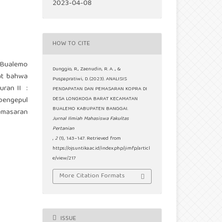
2023-04-08
HOW TO CITE
n Bualemo
Dunggio, R., Zaenudin, R. A. ., &
hat bahwa
Puspapratiwi, D. (2023). ANALISIS
uran II :
PENDAPATAN DAN PEMASARAN KOPRA DI
 pengepul
DESA LONGKOGA BARAT KECAMATAN
BUALEMO KABUPATEN BANGGAI.
emasaran
Jurnal Ilmiah Mahasiswa Fakultas
Pertanian
,
2
(1), 143–147. Retrieved from
https://ojs.untika.ac.id/index.php/jimfp/articl
e/view/217
More Citation Formats
ISSUE