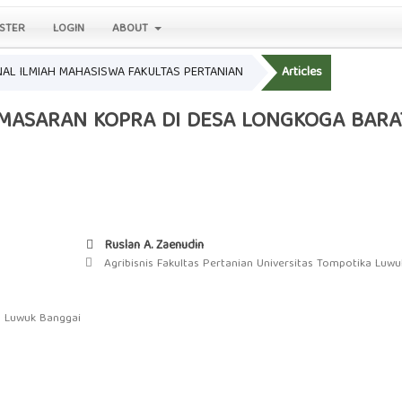
STER
LOGIN
ABOUT
JURNAL ILMIAH MAHASISWA FAKULTAS PERTANIAN
Articles
EMASARAN KOPRA DI DESA LONGKOGA BAR
Ruslan A. Zaenudin
Agribisnis Fakultas Pertanian Universitas Tompotika Luw
a Luwuk Banggai