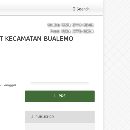
Search
Online ISSN: 2775-3646
Print ISSN: 2775-3654
AT KECAMATAN BUALEMO
uk Banggai
PDF
PUBLISHED