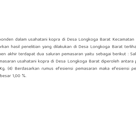
 responden dalam usahatani kopra di Desa Longkoga Barat Kecamata
rkan hasil penelitian yang dilakukan di Desa Longkoga Barat terli
n akhir terdapat dua saluran pemasaran yaitu sebagai berikut : Sal
pemasaran usahatani kopra di Desa Longkoga Barat diperoleh antara
0/Kg. (4) Berdasarkan rumus efesiensi pemasaran maka efesiensi p
ebesar 1,00 %.