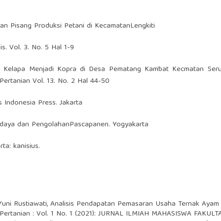
ran Pisang Produksi Petani di KecamatanLengkiti
. Vol. 3. No. 5 Hal 1-9
ambah Kelapa Menjadi Kopra di Desa Pematang Kambat Kecmatan Seru
Pertanian Vol. 13. No. 2 Hal 44-50
s Indonesia Press. Jakarta
udidaya dan PengolahanPascapanen. Yogyakarta
ta: kanisius.
uni Rustiawati,
Analisis Pendapatan Pemasaran Usaha Ternak Ayam 
s Pertanian : Vol. 1 No. 1 (2021): JURNAL ILMIAH MAHASISWA FAKUL