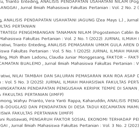
u, Trianto Enteding,
ANALISIS PENDAPATAN USAHATANI NILAM (Pogos
BANGGAI
,
Jurnal Ilmiah Mahasiswa Fakultas Pertanian : Vol. 2 No
g,
ANALISIS PENDAPATAN USAHATANI JAGUNG (Zea Mays L.)
,
Jurna
ULTAS PERTANIAN
STRATEGI PENGEMBANGAN TANAMAN NILAM (Pogostemon Cablin B
h Mahasiswa Fakultas Pertanian : Vol. 2 No. 1 (2022): JURNAL IL
ratiwi, Trianto Enteding,
ANALISIS PEMASARAN UMKM GULA AREN 
asiswa Fakultas Pertanian : Vol. 5 No. 1 (2025): JURNAL ILMIAH M
eding, Moh Ilham Ladonu, Claudia Juniar Monggesang,
FAKTOR – FAK
KECAMATAN BUALEMO
,
Jurnal Ilmiah Mahasiswa Fakultas Pertanian :
atiwi,
NILAI TAMBAH DAN SALURAN PEMASARAN IKAN ROA ASAP
ian : Vol. 5 No. 3 (2025): JURNAL ILMIAH MAHASISWA FAKULTAS PERT
NINGKATKAN PENDAPATAN PENGUSAHA KERIPIK TEMPE DI SANAN
A FAKULTAS PERTANIAN (JIMFP)
mong, Wahyu Prianto, Vera Yanti Rappa, Kaharuddin,
ANALISIS PEN
BB-DOUGLAS) DAN PENDAPATAN DI DESA TADUI KECAMATAN MAM
ASISWA FAKULTAS PERTANIAN (JIMFP)
ni Rustiawati,
PENGARUH FAKTOR SOSIAL EKONOMI TERHADAP PE
GGAI
,
Jurnal Ilmiah Mahasiswa Fakultas Pertanian : Vol. 3 No. 2 