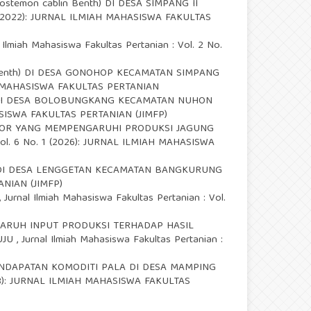
temon cablin Benth) DI DESA SIMPANG II
. 2 (2022): JURNAL ILMIAH MAHASISWA FAKULTAS
l Ilmiah Mahasiswa Fakultas Pertanian : Vol. 2 No.
enth) DI DESA GONOHOP KECAMATAN SIMPANG
MIAH MAHASISWA FAKULTAS PERTANIAN
DI DESA BOLOBUNGKANG KECAMATAN NUHON
AHASISWA FAKULTAS PERTANIAN (JIMFP)
TOR YANG MEMPENGARUHI PRODUKSI JAGUNG
 Vol. 6 No. 1 (2026): JURNAL ILMIAH MAHASISWA
 DI DESA LENGGETAN KECAMATAN BANGKURUNG
ANIAN (JIMFP)
,
Jurnal Ilmiah Mahasiswa Fakultas Pertanian : Vol.
GARUH INPUT PRODUKSI TERHADAP HASIL
UJU
,
Jurnal Ilmiah Mahasiswa Fakultas Pertanian :
NDAPATAN KOMODITI PALA DI DESA MAMPING
(2023): JURNAL ILMIAH MAHASISWA FAKULTAS