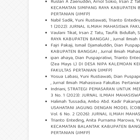
Ruslan A Zaenuddin, Arnol Sokio, Irsan Z Tat
KECAMATAN SIMPANG RAYA KABUPATEN 
PERTANIAN (JIMFP)
Nabil Sadik, Yuni Rustiawati, Trianto Entedin
1 (2022): JURNAL ILMIAH MAHASISWA FAK
Vaulani Tikat, Irsan Z Tatu, Taufik Bidullah,
RAYA KABUPATEN BANGGAI
,
Jurnal Ilmia
Fajri Pakaji, Ismail Djamaluddin, Dian Puspap
KABUPATEN BANGGAI
,
Jurnal Ilmiah Mah
ipan ahaya, Dian Puspapratiwi, Trianto Ent
(Zea Mays L) DI DESA NIPA KALEMOAN 
FAKULTAS PERTANIAN (JIMFP)
Yosua Labasi, Yuni Rustiawati, Dian Puspapr
,
Jurnal Ilmiah Mahasiswa Fakultas Pertan
Indriani,
STRATEGI PEMASARAN UNTUK ME
3 No. 1 (2023): JURNAL ILMIAH MAHASISW
Halimah Tussadia, Ambo Abd. Kadir Pakanya
USAHATANI JAGUNG DENGAN MODEL (CO
Vol. 6 No. 2 (2026): JURNAL ILMIAH MAH
Trianto Enteding, Anita Purnama Marowa, Yu
KECAMATAN BALANTAK KABUPATEN BAN
PERTANIAN (JIMFP)