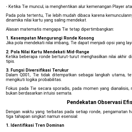
- Ketika Tie muncul, ia menghentikan alur kemenangan Player at
Pada pola tertentu, Tie lebih mudah dibaca karena kemunculann
dinamika nilai kartu yang saling mendekat.
Alasan matematis mengapa Tie tetap dipertimbangkan:
1. Kesempatan Mengurangi Ronde Kosong
Jika pola mendekati nilai imbang, Tie dapat menjadi opsi yang la
2. Pola Nilai Kartu Mendekati Mid-Range
Ketika beberapa ronde berturut-turut menghasilkan nilai akhir 
tipis.
3. Fungsi Diversifikasi Terukur
Dalam Q001, Tie tidak ditempatkan sebagai langkah utama, teta
mengikuti logika probabilitas.
Fokus pada Tie secara sporadis, pada momen yang dianalisis
bukan berdasarkan intuisi semata.
Pendekatan Observasi Efis
Dengan waktu yang terbatas pada setiap ronde, pengamatan ha
tiga tahapan singkat namun esensial:
1. Identifikasi Tren Dominan