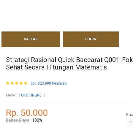
DAFTAR
LOGIN
Strategi Rasional Quick Baccarat Q001: Fok
Sehat Secara Hitungan Matematis
667.823.998 Penilaian
Merek:
TOKO ONLINE
Rp. 50.000
Kua
Bebas Biaya
100%