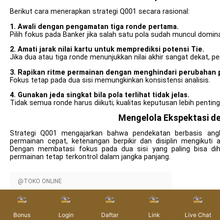
Berikut cara menerapkan strategi Q001 secara rasional:
1. Awali dengan pengamatan tiga ronde pertama.
Pilih fokus pada Banker jika salah satu pola sudah muncul domin
2. Amati jarak nilai kartu untuk memprediksi potensi Tie.
Jika dua atau tiga ronde menunjukkan nilai akhir sangat dekat, pe
3. Rapikan ritme permainan dengan menghindari perubahan pi
Fokus tetap pada dua sisi memungkinkan konsistensi analisis.
4. Gunakan jeda singkat bila pola terlihat tidak jelas.
Tidak semua ronde harus diikuti; kualitas keputusan lebih penting
Mengelola Ekspektasi de
Strategi Q001 mengajarkan bahwa pendekatan berbasis angka 
permainan cepat, ketenangan berpikir dan disiplin mengikuti a
Dengan membatasi fokus pada dua sisi yang paling bisa di
permainan tetap terkontrol dalam jangka panjang.
@TOKO ONLINE
Bonus
Login
Daftar
Link
Live Chat