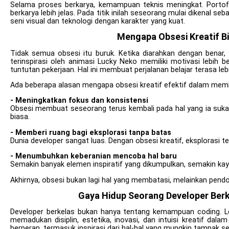
Selama proses berkarya, kemampuan teknis meningkat. Portofo
berkarya lebih jelas. Pada titik inilah seseorang mulai dikena
seni visual dan teknologi dengan karakter yang kuat.
Mengapa Obsesi Kreatif B
Tidak semua obsesi itu buruk. Ketika diarahkan dengan benar,
terinspirasi oleh animasi Lucky Neko memiliki motivasi lebih 
tuntutan pekerjaan. Hal ini membuat perjalanan belajar terasa lebi
Ada beberapa alasan mengapa obsesi kreatif efektif dalam me
- Meningkatkan fokus dan konsistensi
Obsesi membuat seseorang terus kembali pada hal yang ia sukai. K
biasa.
- Memberi ruang bagi eksplorasi tanpa batas
Dunia developer sangat luas. Dengan obsesi kreatif, eksplorasi 
- Menumbuhkan keberanian mencoba hal baru
Semakin banyak elemen inspiratif yang dikumpulkan, semakin kay
Akhirnya, obsesi bukan lagi hal yang membatasi, melainkan pendo
Gaya Hidup Seorang Developer Berke
Developer berkelas bukan hanya tentang kemampuan coding. L
memadukan disiplin, estetika, inovasi, dan intuisi kreatif dala
berperan, termasuk inspirasi dari hal-hal yang mungkin tampak se