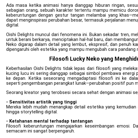
Ada masa ketika animasi hanya dianggap hiburan ringan, sesu
sebagian orang, sebuah karakter tertentu mampu memicu dorong
keberuntungan dengan gestur tangan melambai yang khas—men
dapat menginspirasi perubahan besar, termasuk perjalanan menu
digital.
Oishi Delights muncul dari fenomena ini. Bukan sekadar tren, 
untuk berani berkarya, menciptakan hal-hal baru, dan membangun 
Neko digarap dalam detail yang lembut, ekspresif, dan penuh 
dipengaruhi oleh estetika yang mampu mengubah cara pandang m
Filosofi Lucky Neko yang Mengh
Keberhasilan Oishi Delights tidak lepas dari filosofi yang mele
kucing lucu ini sering dianggap sebagai simbol pembawa energi p
ke depan. Ketika seseorang mengadaptasi filosofi ini ke da
seperti pengembangan perangkat lunak—perubahan positif pun mul
Seorang kreator yang terobsesi secara sehat dengan animasi sep
- Sensitivitas artistik yang tinggi
Mereka lebih mudah menangkap detail estetika yang kemudian 
hingga storytelling digital.
- Ketahanan mental terhadap tantangan
Filosofi keberuntungan mengajarkan keseimbangan emosi. Dala
semacam ini sangat berpengaruh.