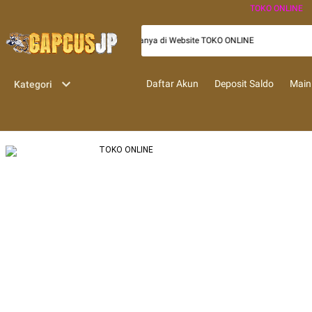
TOKO ONLINE
an Terpopuler Yang Selalu Update Hanya di Website TOKO ONLINE
Daftar Akun
Deposit Saldo
Main
Kategori