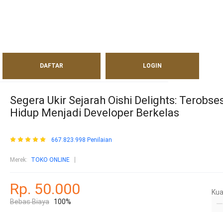
DAFTAR
LOGIN
Segera Ukir Sejarah Oishi Delights: Terobs
Hidup Menjadi Developer Berkelas
667.823.998 Penilaian
Merek:
TOKO ONLINE
Rp. 50.000
Kua
Bebas Biaya
100%