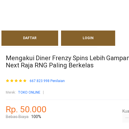
DAFTAR
LOGIN
Mengakui Diner Frenzy Spins Lebih Gampang
Next Raja RNG Paling Berkelas
667.823.998 Penilaian
Merek:
TOKO ONLINE
Rp. 50.000
Kua
Bebas Biaya
100%