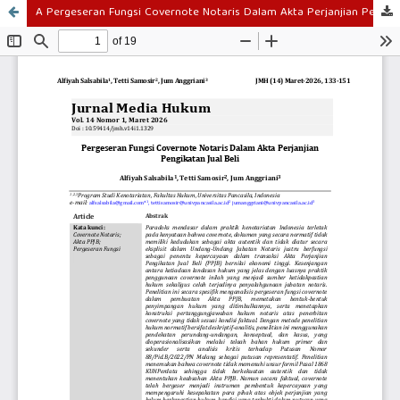
A Pergeseran Fungsi Covernote Notaris Dalam Akta Perjanjian Pengikatan Jual Beli