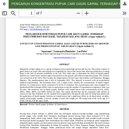
PENGARUH KONSENTRASI PUPUK CAIR DAUN GAMAL TERHADAP PERTUMBUHAN DAN HASIL TANAMAN KACANG HIJAU (Vingna radiata L.)