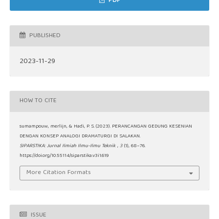
PDF
PUBLISHED
2023-11-29
HOW TO CITE
sumampouw, merlijn, & Hadi, P. S. (2023). PERANCANGAN GEDUNG KESENIAN
DENGAN KONSEP ANALOGI DRAMATURGI DI SALAKAN.
SIPARSTIKA: Jurnal Ilmiah Ilmu-Ilmu Teknik
,
3
(1), 68–76.
https://doi.org/10.55114/siparstika.v3i1.619
More Citation Formats
ISSUE