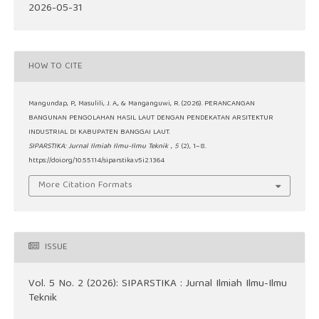
2026-05-31
HOW TO CITE
Mangundap, P., Masulili, J. A., & Manganguwi, R. (2026). PERANCANGAN
BANGUNAN PENGOLAHAN HASIL LAUT DENGAN PENDEKATAN ARSITEKTUR
INDUSTRIAL DI KABUPATEN BANGGAI LAUT.
SIPARSTIKA: Jurnal Ilmiah Ilmu-Ilmu Teknik
,
5
(2), 1–8.
https://doi.org/10.55114/siparstika.v5i2.1364
More Citation Formats
ISSUE
Vol. 5 No. 2 (2026): SIPARSTIKA : Jurnal Ilmiah Ilmu-Ilmu
Teknik