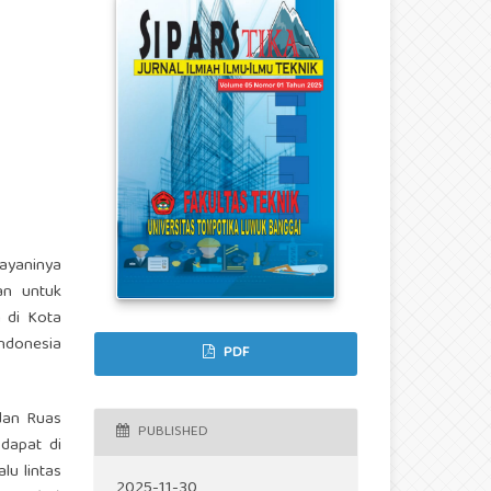
ayaninya
an untuk
n di Kota
ndonesia
PDF
 dan Ruas
PUBLISHED
 dapat di
lu lintas
2025-11-30