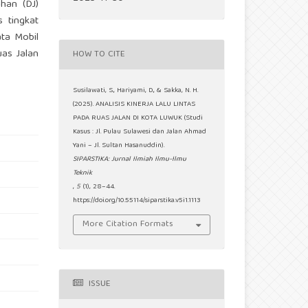
uhan (DJ)
 tingkat
ata Mobil
uas Jalan
HOW TO CITE
Susilawati, S., Hariyami, D., & Sakka, N. H.
(2025). ANALISIS KINERJA LALU LINTAS
PADA RUAS JALAN DI KOTA LUWUK (Studi
Kasus : Jl. Pulau Sulawesi dan Jalan Ahmad
Yani – Jl. Sultan Hasanuddin).
SIPARSTIKA: Jurnal Ilmiah Ilmu-Ilmu
Teknik
,
5
(1), 28–44.
https://doi.org/10.55114/siparstika.v5i1.1113
More Citation Formats
ISSUE