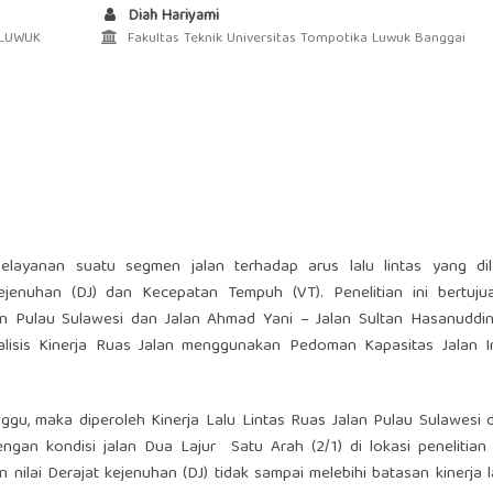
Diah Hariyami
 LUWUK
Fakultas Teknik Universitas Tompotika Luwuk Banggai
 pelayanan suatu segmen jalan terhadap arus lalu lintas yang dil
Kejenuhan (DJ) dan Kecepatan Tempuh (VT). Penelitian ini bertuju
lan Pulau Sulawesi dan Jalan Ahmad Yani – Jalan Sultan Hasanuddi
isis Kinerja Ruas Jalan menggunakan Pedoman Kapasitas Jalan I
inggu, maka diperoleh Kinerja Lalu Lintas Ruas Jalan Pulau Sulawesi
gan kondisi jalan Dua Lajur Satu Arah (2/1) di lokasi penelitian
 nilai Derajat kejenuhan (DJ) tidak sampai melebihi batasan kinerja la