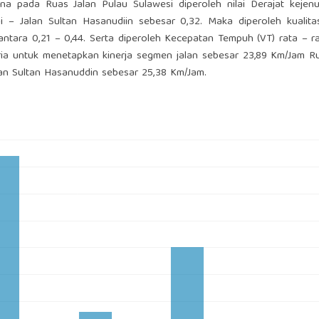
ana pada Ruas Jalan Pulau Sulawesi diperoleh nilai Derajat kejen
– Jalan Sultan Hasanudiin sebesar 0,32. Maka diperoleh kualitas
ntara 0,21 – 0,44. Serta diperoleh Kecepatan Tempuh (VT) rata – r
ria untuk menetapkan kinerja segmen jalan sebesar 23,89 Km/Jam R
lan Sultan Hasanuddin sebesar 25,38 Km/Jam.