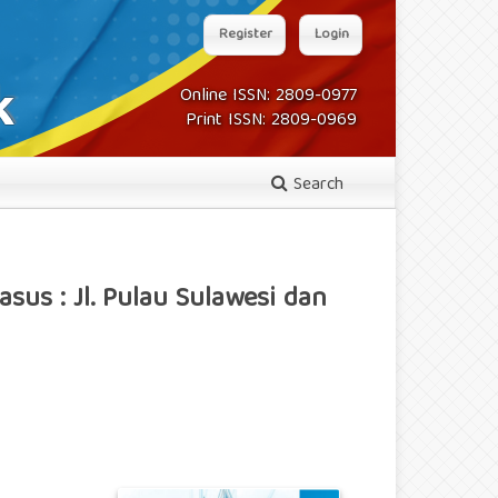
Register
Login
Online ISSN: 2809-0977
Print ISSN: 2809-0969
Search
us : Jl. Pulau Sulawesi dan