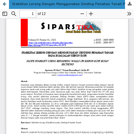
Stabilitas Lereng Dengan Menggunakan Dinding Penahan Tanah Pada Ruas Jalan Kebun Kopi