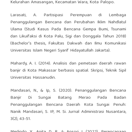
Kelurahan Amasangan, Kecamatan Wara, Kota Palopo.
Larasati, A. Partisipasi Perempuan di Lembaga
Penanggulangan Bencana dan Perubahan Iklim Nahdlatul
Ulama (Studi Kasus Pada Bencana Gempa Bumi, Tsunami
dan Likuifaksi di Kota Palu, Sigi dan Donggala Tahun 2018)
(Bachelor's thesis, Fakultas Dakwah dan Ilmu Komunikasi
Universitas Islam Negeri Syarif Hidayatullah Jakarta).
Mahardy, A. I. (2014). Analisis dan pemetaan daerah rawan
banjir di Kota Makassar berbasis spatial. Skripsi, Teknik Sipil
Universitas Hassanudin.
Mandasari, N., & Ip, S. (2020). Penanggulangan Bencana
Banjir Di Sungai Batang Merao Pada Badan
Penanggulangan Bencana Daerah Kota Sungai Penuh:
Nanik Mandasari, S. IP, M. Si. Jurnal Administrasi Nusantara,
3(2), 43-51.
Merlindo, Y., Anita, D. R., & Ansori, I. (2022). Perencanaan