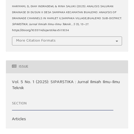
HARIYAMI, D., DIAH INDRADEWI, & RINA SALUKI. (2025). ANALISIS SALURAN
DRAINASE DI DUSUN II DESA SAMPAKA KECAMATAN BUALEMO: ANALYSIS OF
DRAINAGE CHANNELS IN HAMLET II,SAMPAKA VILLAGE,BUALEMO SUB-DISTRICT.
SIPARSTIKA: Jurnal Ilmiah Ilmu-Ilmu Teknik
,
5
(1), 13–27.
https://doi.org/10.55114/siparstika.v5i1.1034
More Citation Formats
ISSUE
Vol. 5 No. 1 (2025): SIPARSTIKA : Jurnal Ilmiah Ilmu-Ilmu
Teknik
SECTION
Articles