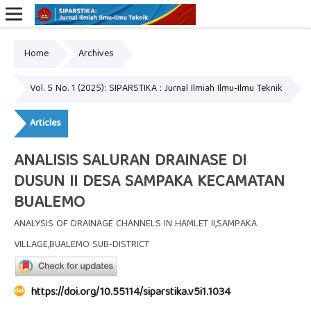
Home
Archives
Online ISSN: 2809-0977
Print ISSN: 2809-0969
Vol. 5 No. 1 (2025): SIPARSTIKA : Jurnal Ilmiah Ilmu-Ilmu Teknik
Articles
ANALISIS SALURAN DRAINASE DI
DUSUN II DESA SAMPAKA KECAMATAN
BUALEMO
ANALYSIS OF DRAINAGE CHANNELS IN HAMLET II,SAMPAKA
VILLAGE,BUALEMO SUB-DISTRICT
https://doi.org/10.55114/siparstika.v5i1.1034