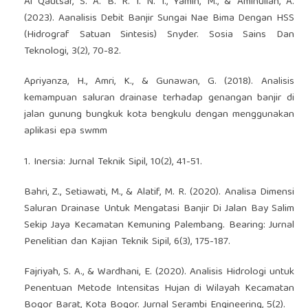
Al Qautsar, S. A. B. R. I. N. I., Yamin, M., & Aminullah, A.
(2023). Aanalisis Debit Banjir Sungai Nae Bima Dengan HSS
(Hidrograf Satuan Sintesis) Snyder. Sosia Sains Dan
Teknologi, 3(2), 70-82.
Apriyanza, H., Amri, K., & Gunawan, G. (2018). Analisis
kemampuan saluran drainase terhadap genangan banjir di
jalan gunung bungkuk kota bengkulu dengan menggunakan
aplikasi epa swmm
1. Inersia: Jurnal Teknik Sipil, 10(2), 41-51.
Bahri, Z., Setiawati, M., & Alatif, M. R. (2020). Analisa Dimensi
Saluran Drainase Untuk Mengatasi Banjir Di Jalan Bay Salim
Sekip Jaya Kecamatan Kemuning Palembang. Bearing: Jurnal
Penelitian dan Kajian Teknik Sipil, 6(3), 175-187.
Fajriyah, S. A., & Wardhani, E. (2020). Analisis Hidrologi untuk
Penentuan Metode Intensitas Hujan di Wilayah Kecamatan
Bogor Barat, Kota Bogor. Jurnal Serambi Engineering, 5(2).