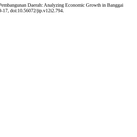
p Pembangunan Daerah: Analyzing Economic Growth in Banggai
 9-17, doi:10.56072/jip.v12i2.794.