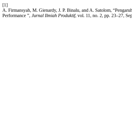
[1]
A. Firmansyah, M. Gienardy, J. P. Binalu, and A. Satolom, “Penga
Performance ”,
Jurnal Ilmiah Produktif
, vol. 11, no. 2, pp. 23–27, Se