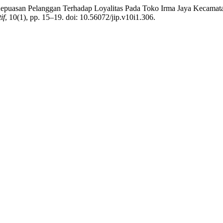
h Kepuasan Pelanggan Terhadap Loyalitas Pada Toko Irma Jaya Kecamata
if
, 10(1), pp. 15–19. doi: 10.56072/jip.v10i1.306.