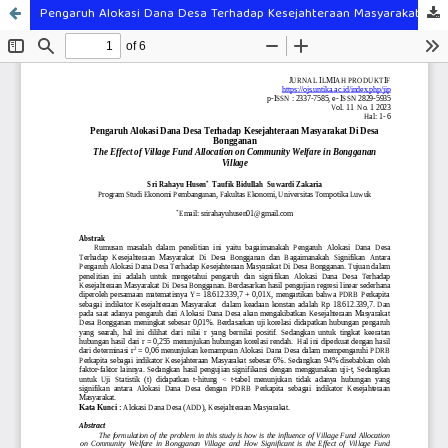
Pengaruh Alokasi Dana Desa Terhadap Kesejahteraan Masyarakat Di Desa Bongganan