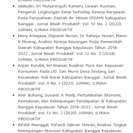
ILMIAH PRODUKTIF
Jalaludin, Sri Mulyaningsih Kamaru, Liswan Rusman,
Pengaruh Lingkungan Kerja Terhadap Kinerja Karyawan
Pada Perusahaan Daerah Air Minum (PDAM) Kabupaten
Banggai
,
Jurnal Ilmiah Produktif: Vol. 10 No. 2 (2022):
JURNAL ILMIAH PRODUKTIF
Heny Ariwijaya, Depianti Nursin, Sri Rahayu Husen, Mario
K Muangi,
Analisis Kinerja Keuangan Pada Pemerintah
Daerah Kabupaten Banggai Kepulauan Tahun 2018-
2022
,
Jurnal Ilmiah Produktif: Vol. 12 No. 2 (2024):
JURNAL ILMIAH PRODUKTIF
Arpan Kurubit, Iim Imaniar,
Kualitas Pura dan Kepuasan
Konsumen Pada UD. Sari Murni Desa Sindang Sari
Kecamatan Toili Barat Kabupaten Banggai
,
Jurnal Ilmiah
Produktif: Vol. 9 No. 1 (2021): JURNAL ILMIAH
PRODUKTIF
Amir Buhang, Susianti A Madji,
Pertumbuhan Ekonomi,
Kemiskinan, dan Ketimpangan Pendapatan di Kabupaten
Banggai Kepulauan Tahun 2018-2023
,
Jurnal Ilmiah
Produktif: Vol. 13 No. 2 (2025): JURNAL ILMIAH
PRODUKTIF
Rifaldi Mainggal, Yofandi Djibran Himran,
Analisis Tingkat
Ketimpangan Ekonomi Kabupaten Banggai Kepulauan