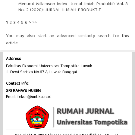
Menurut Willamson Index
,
Jurnal Ilmiah Produktif: Vol. 8
No. 2 (2020): JURNAL ILMIAH PRODUKTIF
1
2
3
4
5
6
>
>>
You may also
start an advanced similarity search
for this
article.
Address
Fakultas Ekonomi, Universitas Tompotika Luwuk
Jl. Dewi Sartika No.67 A, Luwuk-Banggai
Contact Info:
SRI RAHAYU HUSEN
Email: fekon@untika.ac.id