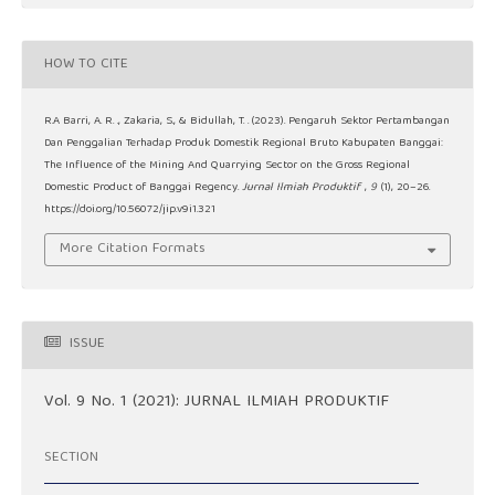
HOW TO CITE
R.A Barri, A. R. ., Zakaria, S., & Bidullah, T. . (2023). Pengaruh Sektor Pertambangan
Dan Penggalian Terhadap Produk Domestik Regional Bruto Kabupaten Banggai:
The Influence of the Mining And Quarrying Sector on the Gross Regional
Domestic Product of Banggai Regency.
Jurnal Ilmiah Produktif
,
9
(1), 20–26.
https://doi.org/10.56072/jip.v9i1.321
More Citation Formats
ISSUE
Vol. 9 No. 1 (2021): JURNAL ILMIAH PRODUKTIF
SECTION