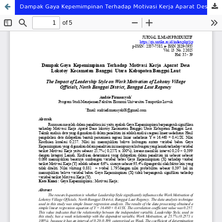
Dampak Gaya Kepemimpinan Terhadap Motivasi Kerja Aparat Desa Lokotoy Kecamatan Banggai Utara Kabupaten Banggai Laut