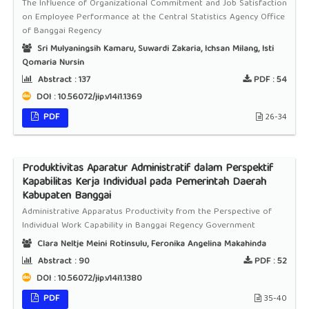
The Influence of Organizational Commitment and Job Satisfaction
on Employee Performance at the Central Statistics Agency Office
of Banggai Regency
Sri Mulyaningsih Kamaru, Suwardi Zakaria, Ichsan Milang, Isti
Qomaria Nursin
Abstract :
137
PDF :
54
DOI : 10.56072/jip.v14i1.1369
PDF
26-34
Produktivitas Aparatur Administratif dalam Perspektif
Kapabilitas Kerja Individual pada Pemerintah Daerah
Kabupaten Banggai
Administrative Apparatus Productivity from the Perspective of
Individual Work Capability in Banggai Regency Government
Clara Neltje Meini Rotinsulu, Feronika Angelina Makahinda
Abstract :
90
PDF :
52
DOI : 10.56072/jip.v14i1.1380
PDF
35-40