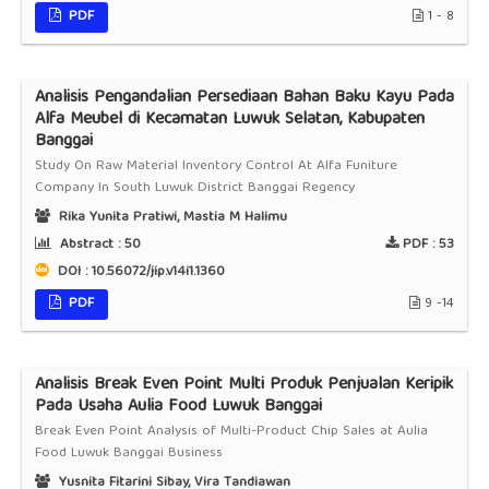
PDF
1 - 8
Analisis Pengandalian Persediaan Bahan Baku Kayu Pada
Alfa Meubel di Kecamatan Luwuk Selatan, Kabupaten
Banggai
Study On Raw Material Inventory Control At Alfa Funiture
Company In South Luwuk District Banggai Regency
Rika Yunita Pratiwi, Mastia M Halimu
Abstract :
50
PDF :
53
DOI : 10.56072/jip.v14i1.1360
PDF
9 -14
Analisis Break Even Point Multi Produk Penjualan Keripik
Pada Usaha Aulia Food Luwuk Banggai
Break Even Point Analysis of Multi-Product Chip Sales at Aulia
Food Luwuk Banggai Business
Yusnita Fitarini Sibay, Vira Tandiawan