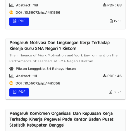
Abstract :
118
PDF :
68
DOI : 10.56072/jip.v14i1.1366
PDF
15-18
Pengaruh Motivasi Dan Lingkungan Kerja Terhadap
Kinerja Guru SMA Negeri 1 Kintom
The Influence of Work Motivation and Work Environment on the
Performance of Teachers at SMA Negeri 1 Kintom
Pikson Lenggetio, Sri Rahayu Husen
Abstract :
111
PDF :
46
DOI : 10.56072/jip.v14i1.1368
PDF
19-25
Pengaruh Komitmen Organisasi Dan Kepuasan Kerja
Terhadap Kinerja Pegawai Pada Kantor Badan Pusat
Statistik Kabupaten Banggai