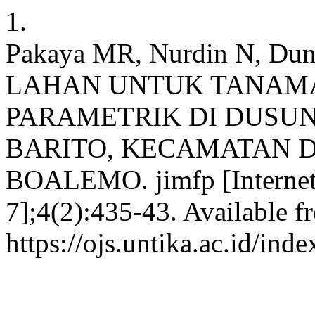
1.
Pakaya MR, Nurdin N, Du
LAHAN UNTUK TANAMA
PARAMETRIK DI DUSU
BARITO, KECAMATAN D
BOALEMO. jimfp [Internet].
7];4(2):435-43. Available f
https://ojs.untika.ac.id/ind