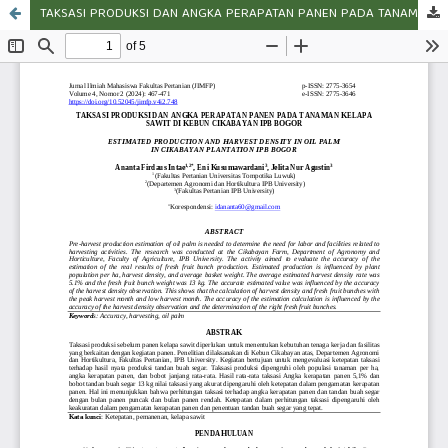
TAKSASI PRODUKSI DAN ANGKA PERAPATAN PANEN PADA TANAMAN KELAPA SAWIT DI KEBUN CIKABAYAN IPB BOGOR