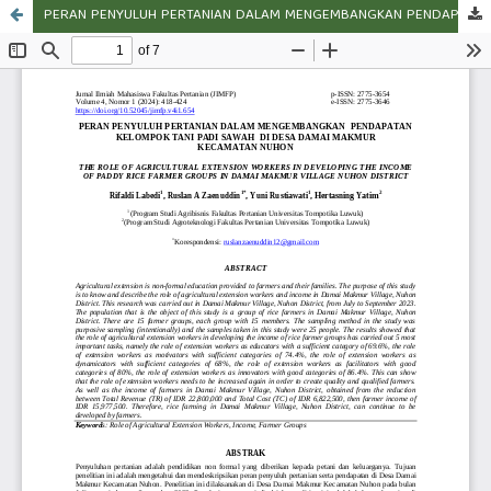
PERAN PENYULUH PERTANIAN DALAM MENGEMBANGKAN PENDAPATAN KELOMPOK TANI PADI SAWAH DI DESA DAMAI MAKMUR KECAMATAN NUHON