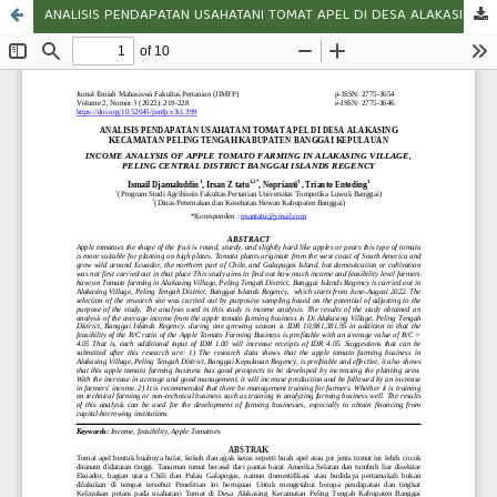
ANALISIS PENDAPATAN USAHATANI TOMAT APEL DI DESA ALAKASING KECAMATAN PELING TENGAH KABUPATEN BANGGAI KEPULAUAN