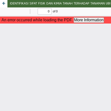
IDENTIFIKASI SIFAT FISIK DAN KIMIA TANAH TERHADAP TANAMAN U