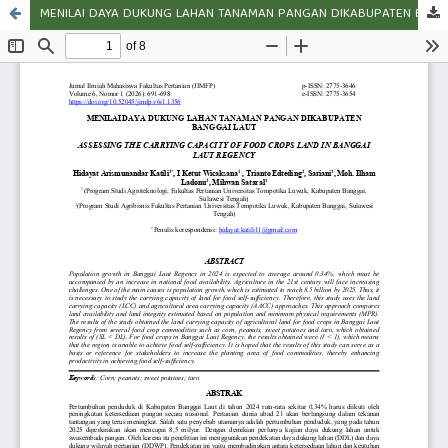
MENILAI DAYA DUKUNG LAHAN TANAMAN PANGAN DIKABUPATEN BANGGAI LAUT